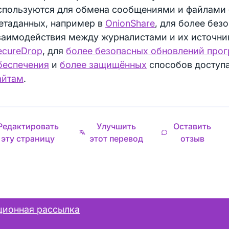
спользуются для обмена сообщениями и файлами 
етаданных, например в
OnionShare
, для более без
заимодействия между журналистами и их источник
ecureDrop
, для
более безопасных обновлений про
беспечения
и
более защищённых
способов доступ
айтам
.
Редактировать
Улучшить
Оставить
эту страницу
этот перевод
отзыв
ионная рассылка