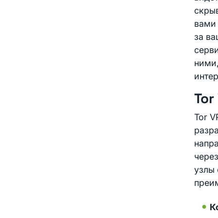
скрыв
вами 
за ва
серви
ними,
интер
Tor
Tor 
разр
напра
через
узлы 
преи
К