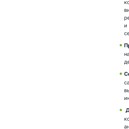
к
в
р
и
с
П
н
д
С
с
в
и
Д
к
а