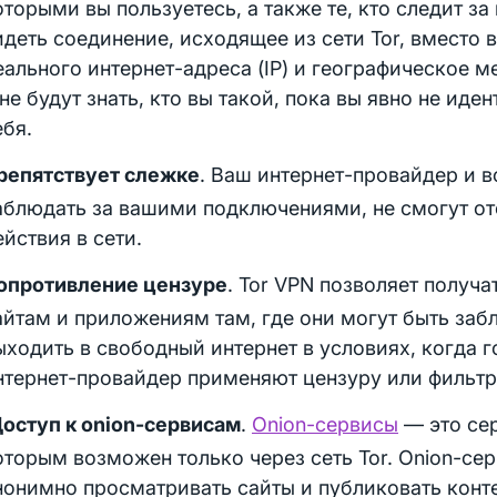
оторыми вы пользуетесь, а также те, кто следит за
идеть соединение, исходящее из сети Tor, вместо 
еального интернет-адреса (IP) и географическое 
 не будут знать, кто вы такой, пока вы явно не иде
ебя.
репятствует слежке
. Ваш интернет-провайдер и в
аблюдать за вашими подключениями, не смогут о
ействия в сети.
опротивление цензуре
. Tor VPN позволяет получа
айтам и приложениям там, где они могут быть заб
ыходить в свободный интернет в условиях, когда 
нтернет-провайдер применяют цензуру или фильтр
оступ к onion-сервисам
.
Onion-сервисы
— это сер
оторым возможен только через сеть Tor. Onion-се
нонимно просматривать сайты и публиковать конте