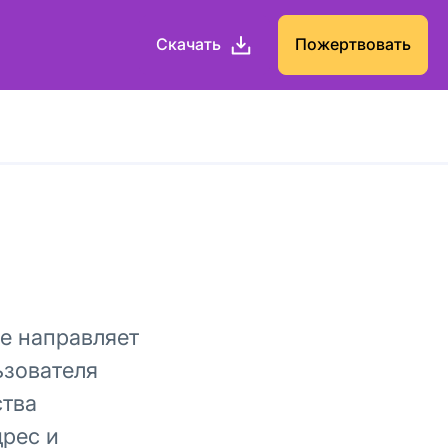
Скачать
Пожертвовать
ое направляет
ьзователя
ства
дрес и