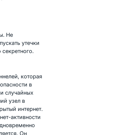
ы. Не
пускать утечки
 секретного.
ннелей, которая
опасности в
ри случайных
ий узел в
крытый интернет.
рнет-активности
 одновременно
ляется. Он