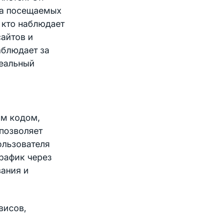
еса посещаемых
, кто наблюдает
айтов и
аблюдает за
реальный
ым кодом,
 позволяет
ользователя
трафик через
вания и
висов,