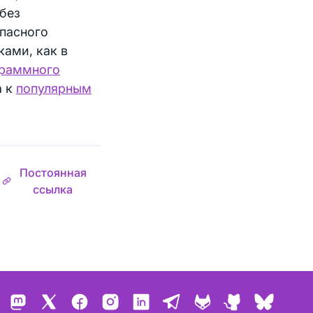
без
опасного
ами, как в
граммного
а к
популярным
Постоянная
ссылка
Mastodon
X
Facebook
Instagram
LinkedIn
Telegram
GitLab
GitHub
Bluesk