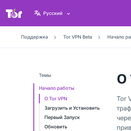
Веб-сайт Проекта Tor
Русский
Поддержка
Tor VPN Beta
Начало р
О 
Темы
Начало работы
Tor 
О Tor VPN
траф
Загрузить и Установить
чере
Первый Запуск
Обновить
прив