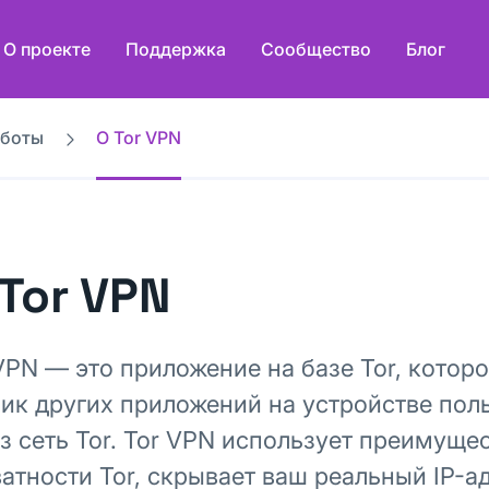
О проекте
Поддержка
Сообщество
Блог
аботы
О Tor VPN
Tor VPN
VPN — это приложение на базе Tor, котор
ик других приложений на устройстве пол
з сеть Tor. Tor VPN использует преимуще
атности Tor, скрывает ваш реальный IP-а