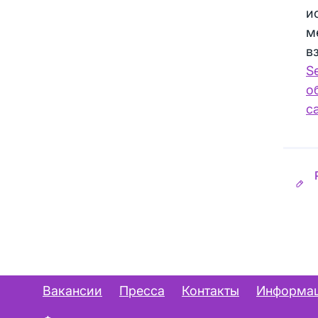
и
м
в
S
о
с
Вакансии
Пресса
Контакты
Информац