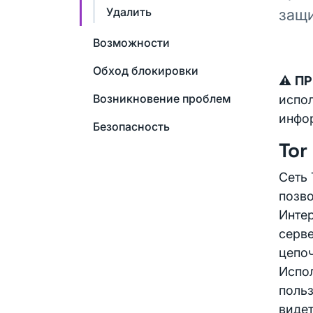
Удалить
защи
Возможности
Обход блокировки
⚠️
ПР
Возникновение проблем
испол
инфор
Безопасность
Tor
Сеть 
позво
Интер
серве
цепоч
Испол
польз
видет