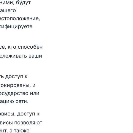
 ними, будут
вашего
местоположение,
нтифицируете
се, кто способен
тслеживать ваши
ть доступ к
локированы, и
государство или
ацию сети.
висы, доступ к
рвисы позволяют
нт, а также