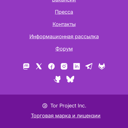
Пресса
Контакты
Информационная рассылка
Форум
Mastodon
X
Facebook
Instagram
LinkedIn
Telegram
GitLab
GitHub
Bluesky
Иконка Копилефт
Tor Project Inc.
Торговая марка и лицензии