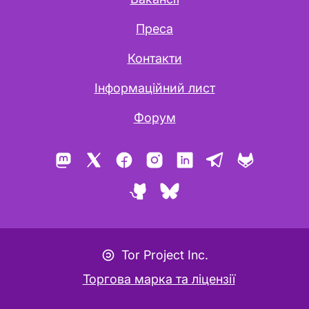
Преса
Контакти
Інформаційний лист
Форум
Mastodon
X
Facebook
Instagram
LinkedIn
Telegram
GitLab
GitHub
Bluesky
Значок авторського лефту
Tor Project Inc.
Торгова марка та ліцензії