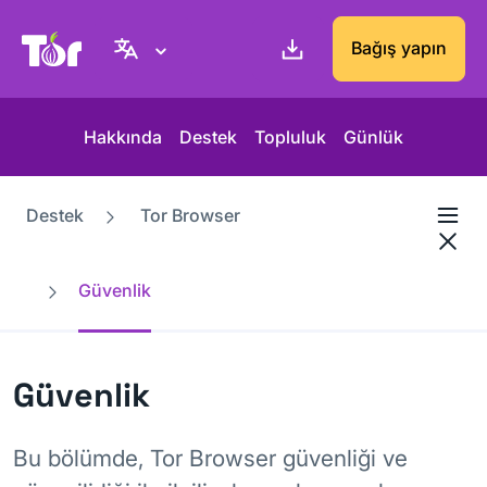
Tor Project sitesi
Bağış yapın
Hakkında
Destek
Topluluk
Günlük
Destek
Tor Browser
Güvenlik
Güvenlik
Bu bölümde, Tor Browser güvenliği ve