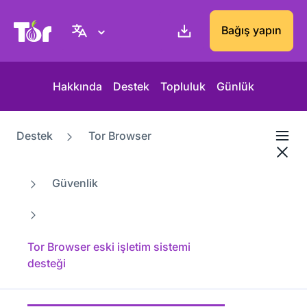
Tor Project sitesi
Bağış yapın
Hakkında
Destek
Topluluk
Günlük
Destek
Tor Browser
Güvenlik
Tor Browser eski işletim sistemi
desteği