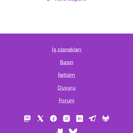
İş olanakları
Basın
İletişim
Duyuru
Forum
Mastodon
X
Facebook
Instagram
LinkedIn
Telegram
GitLab
GitHub
Bluesky