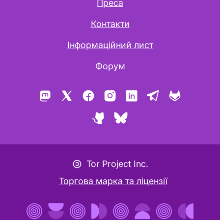
Преса
Контакти
Інформаційний лист
Форум
Mastodon
X
Facebook
Instagram
LinkedIn
Telegram
GitLab
GitHub
Bluesky
Значок авторського лефту
Tor Project Inc.
Торгова марка та ліцензії