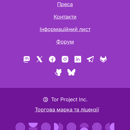
Преса
Контакти
Інформаційний лист
Форум
Mastodon
X
Facebook
Instagram
LinkedIn
Telegram
GitLab
GitHub
Bluesky
Значок авторського лефту
Tor Project Inc.
Торгова марка та ліцензії