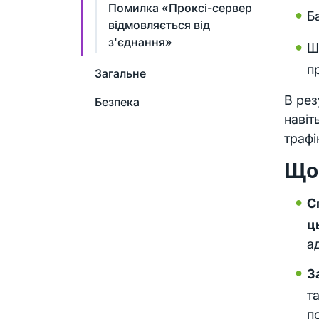
Помилка «Проксі-сервер
Б
відмовляється від
з'єднання»
Ш
п
Загальне
В рез
Безпека
навіт
трафі
Що
С
ц
а
З
т
п