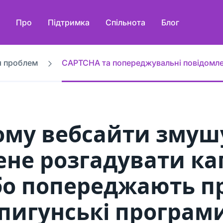
Про
Підтримка
Спільнота
Блог
я проблем
CAPTCHA та попереджувальні повідомл
ому вебсайти змуш
ене розгадувати ка
бо попереджають п
пигунські програми