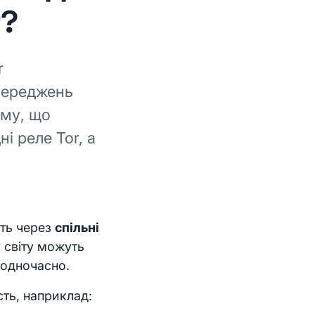
r?
r
переджень
ому, що
і реле Tor, а
ить через
спільні
у світу можуть
 одночасно.
сть, наприклад: