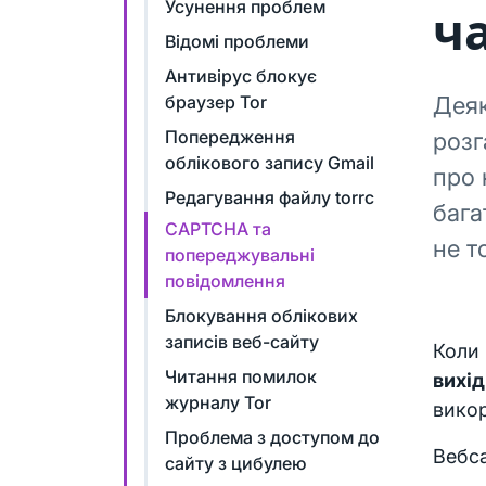
Усунення проблем
ч
Відомі проблеми
Антивірус блокує
браузер Tor
Деяк
Попередження
роз
облікового запису Gmail
про 
Редагування файлу torrc
бага
CAPTCHA та
не т
попереджувальні
повідомлення
Блокування облікових
записів веб-сайту
Коли 
Читання помилок
вихід
журналу Tor
викор
Проблема з доступом до
Вебса
сайту з цибулею