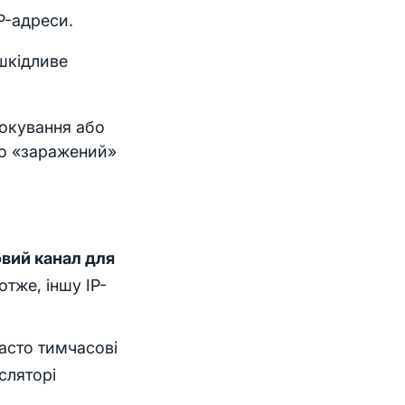
IP-адреси.
 шкідливе
локування або
бо «заражений»
вий канал для
отже, іншу IP-
часто тимчасові
сляторі