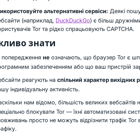
икористовуйте альтернативні сервіси:
Деякі пошу
ебсайти (наприклад,
DuckDuckGo
) є більш дружнім
ористувачів Tor та рідко спрацьовують CAPTCHA.
жливо знати
і попередження
не
означають, що браузер Tor є ш
рограмним забезпеченням або що ваш пристрій за
ебсайти реагують на
спільний характер вихідних 
ашу індивідуальну активність.
аскільки нам відомо, більшість великих вебсайтів
пеціально блокувати Tor — їхні автоматизовані си
ловживань просто не можуть відрізнити трафік Tor в
рафіку.