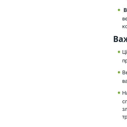
В
в
к
Ва
Ц
п
В
в
Н
с
з
т