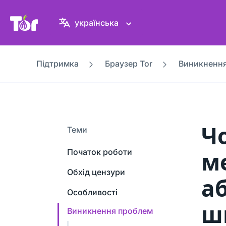
Вебсайт проєкту Tor
українська
Підтримка
Браузер Tor
Виникненн
Ч
Теми
Початок роботи
м
Обхід цензури
а
Особливості
ш
Виникнення проблем