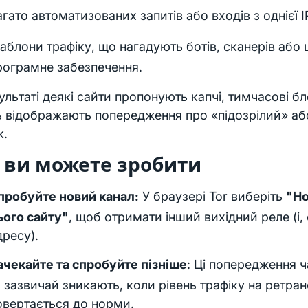
агато автоматизованих запитів або входів з однієї 
аблони трафіку, що нагадують ботів, сканерів або
рограмне забезпечення.
ультаті деякі сайти пропонують капчі, тимчасові б
ь відображають попередження про «підозрілий» а
к.
 ви можете зробити
пробуйте новий канал:
У браузері Tor виберіть
"Но
ього сайту"
, щоб отримати інший вихідний реле (і, 
дресу).
ачекайте та спробуйте пізніше
: Ці попередження 
а зазвичай зникають, коли рівень трафіку на ретран
овертається до норми.