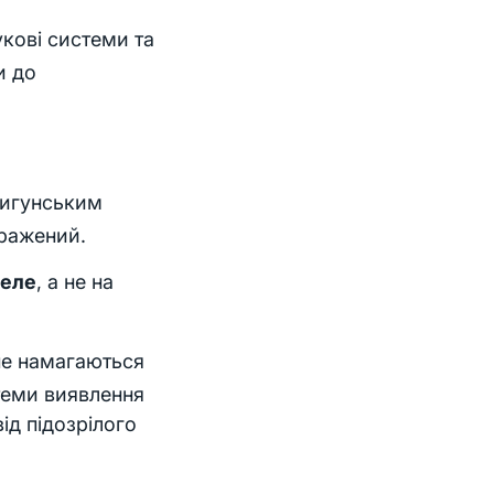
кові системи та
и до
пигунським
ражений.
реле
, а не на
 не намагаються
стеми виявлення
ід підозрілого