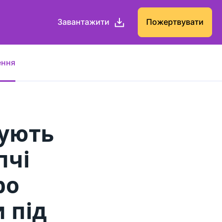
Завантажити
Пожертвувати
ення
ують
пчі
ро
 під