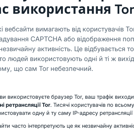
ас використання To
і вебсайти вимагають від користувачів To
гадування CAPTCHA або відображення по
незвичайну активність. Це відбувається т
то людей використовують одні й ті ж вихідн
ому, що сам Tor небезпечний.
ви використовуєте браузер Tor, ваш трафік виход
ні ретрансляції Tor
. Тисячі користувачів по всьом
истовувати одну й ту саму IP-адресу ретрансляції
йти часто інтерпретують це як незвичайну активні