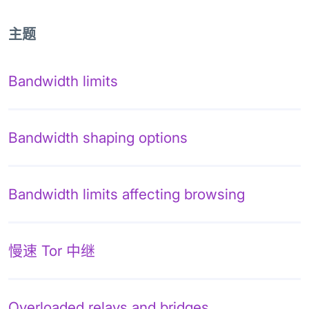
主题
Bandwidth limits
Bandwidth shaping options
Bandwidth limits affecting browsing
慢速 Tor 中继
Overloaded relays and bridges