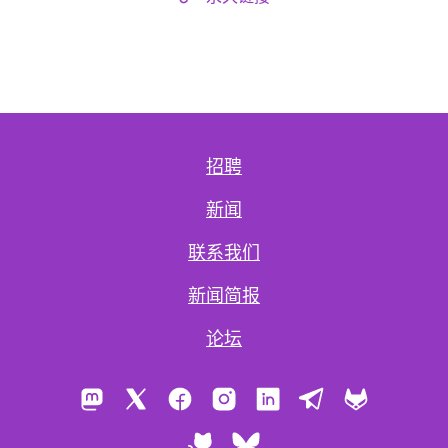
招聘
新闻
联系我们
新闻简报
论坛
Mastodon
X
Facebook
Instagram
LinkedIn
Telegram
GitLab
GitHub
Bluesky