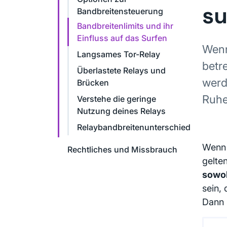
su
Bandbreitensteuerung
Bandbreitenlimits und ihr
Einfluss auf das Surfen
Wenn
Langsames Tor-Relay
betr
Überlastete Relays und
werd
Brücken
Ruhe
Verstehe die geringe
Nutzung deines Relays
Relaybandbreitenunterschied
Wenn 
Rechtliches und Missbrauch
gelten
sowo
sein,
Dann 