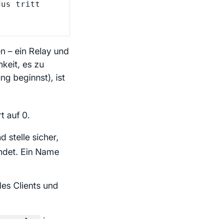
us tritt 
n – ein Relay und
hkeit, es zu
g beginnst), ist
t auf 0.
 stelle sicher,
endet. Ein Name
des Clients und