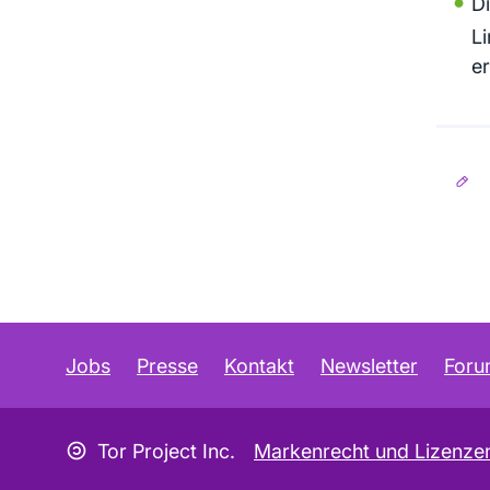
D
L
er
Jobs
Presse
Kontakt
Newsletter
For
Copyleft Symbol
Tor Project Inc.
Markenrecht und Lizenze