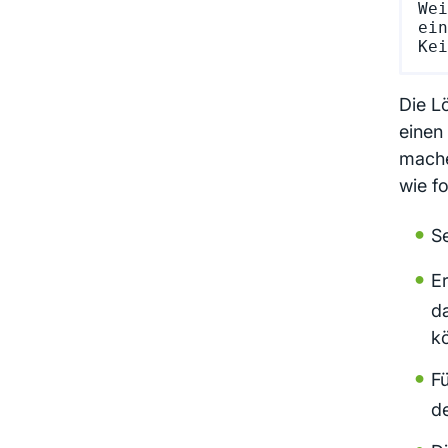
Wei
ein
Die L
einen 
mache
wie fo
Se
Er
da
kö
F
de