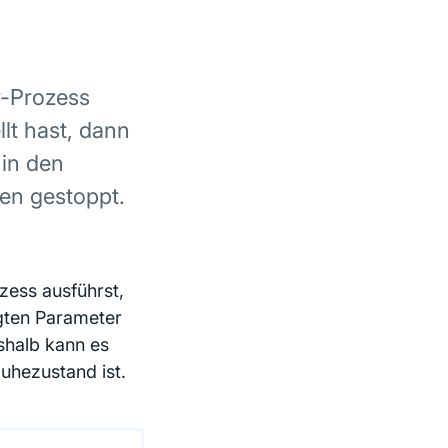
r-Prozess
lt hast, dann
 in den
en gestoppt.
zess ausführst,
gten Parameter
eshalb kann es
Ruhezustand ist.