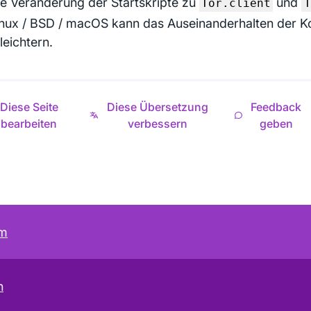
ie Veränderung der Startskripte zu
und
Tor.client
T
inux / BSD / macOS kann das Auseinanderhalten der K
leichtern.
Diese Seite
Diese Übersetzung
Feedback
bearbeiten
verbessern
geben
um
n