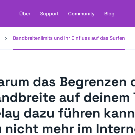
Über
Support
Community
Blog
Bandbreitenlimits und ihr Einfluss auf das Surfen
rum das Begrenzen 
ndbreite auf deinem 
lay dazu führen kann
 nicht mehr im Intern