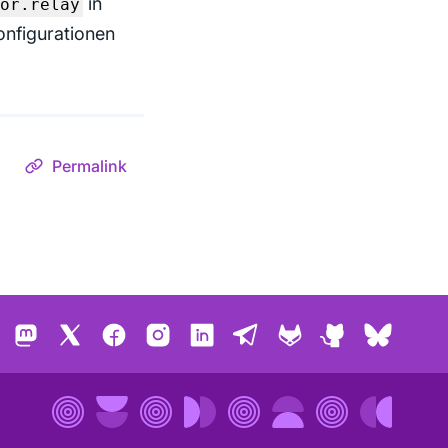
in
or.relay
onfigurationen
Permalink
Mastodon
X
Facebook
Instagram
LinkedIn
Telegram
GitLab
GitHub
Bluesk