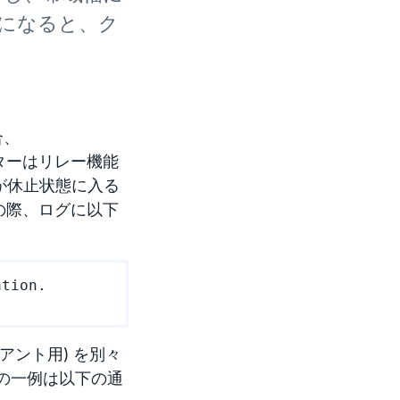
になると、ク
合、
ターはリレー機能
 が休止状態に入る
の際、ログに以下
tion.

イアント用) を別々
の一例は以下の通