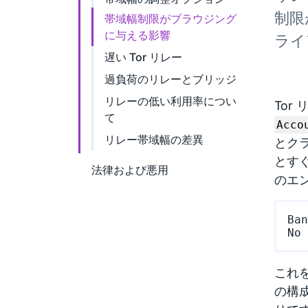
制限
帯域幅制限がブラウジング
に与える影響
ライ
遅い Tor リレー
過負荷のリレーとブリッジ
リレーの低い利用率につい
Tor
て
Acco
リレー帯域幅の差異
とク
とす
法律および悪用
のエ
Ban
これを
の構