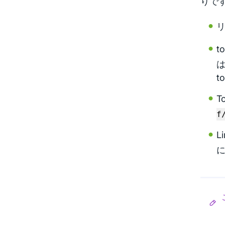
りです
リ
t
t
T
f
L