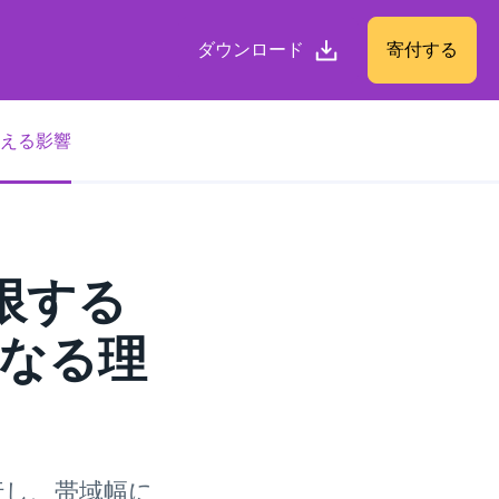
ダウンロード
寄付する
える影響
限する
なる理
行し、帯域幅に