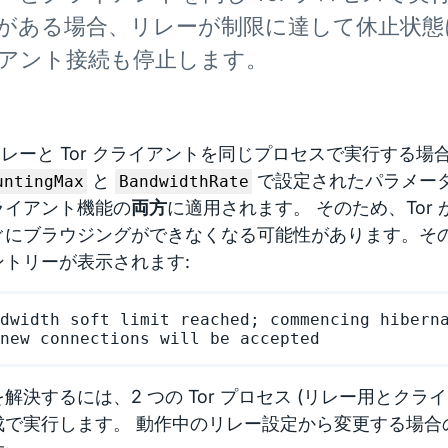
がある場合、リレーが制限に達して休止状態
アント接続も停止します。
 リレーと Tor クライアントを同じプロセスで実行する場
と
で設定されたパラメー
untingMax
BandwidthRate
ライアント機能の
両方
に適用されます。 そのため、Tor
ぐにブラウジングができなくなる可能性があります。そ
ントリーが表示されます:
dwidth soft limit reached; commencing hiberna
解決するには、2 つの Tor プロセス (リレー用とクラ
成で実行します。 動作中のリレー設定から変更する場合