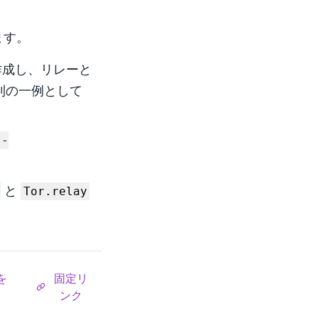
します。
ルを作成し、リレーと
則の一例として
-
と
Tor.relay
を
固定リ
ンク