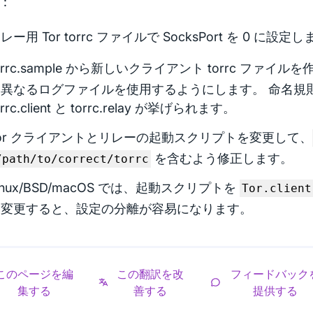
:
レー用 Tor torrc ファイルで SocksPort を 0 に設定
orrc.sample から新しいクライアント torrc ファイ
は異なるログファイルを使用するようにします。 命名規
orrc.client と torrc.relay が挙げられます。
or クライアントとリレーの起動スクリプトを変更して、
を含むよう修正します。
/path/to/correct/torrc
inux/BSD/macOS では、起動スクリプトを
Tor.client
に変更すると、設定の分離が容易になります。
このページを編
この翻訳を改
フィードバック
集する
善する
提供する