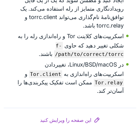
ایجاد کنید و مطمئن شوید که یک از یک فایل
رویدادنگاری متمایز از رله استفاده می‌کند. یک
توافق‌نامهٔ نام‌گذاری می‌تواند torrc.client و
torrc.relay باشد.
اسکریپت‌های کلاینت Tor و راه‌اندازی رله را به
شکلی تغییر دهید که حاوی
-f
باشند.
/path/to/correct/torrc
در Linux/BSD/macOS، تغییر‌دادن
اسکریپت‌های راه‌اندازی به
و
Tor.client
ممکن است تفکیک پیکربندی‌ها را
Tor.relay
آسان‌تر کند.
این صفحه را ویرایش کنید