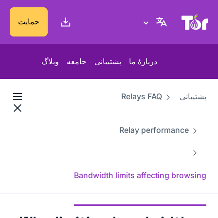
پایگاه وب پروژهٔ تور
حمایت
دربارهٔ ما
پشتیبانی
جامعه
وبلاگ
پشتیبانی
Relays FAQ
Relay performance
Bandwidth limits affecting browsing