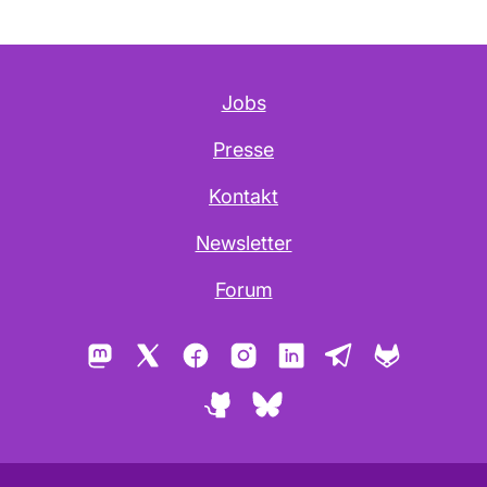
Jobs
Presse
Kontakt
Newsletter
Forum
Mastodon
X
Facebook
Instagram
LinkedIn
Telegram
GitLab
GitHub
Bluesky