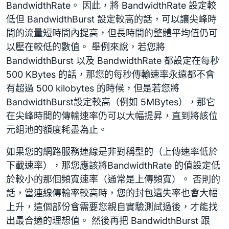
BandwidthRate。 因此，將 BandwidthRate 設定較
低但 BandwidthBurst 設定較高的話，可以讓尖峰時
間的流量短時間內提高，但長時間的整體平均值仍可
以壓在較低的數值。 舉例來說，若您將
BandwidthBurst 以及 BandwidthRate 都設定在每秒
500 KBytes 的話，那您的每秒傳輸速率永遠都不會
有超過 500 kilobytes 的時候，但是若您將
BandwidthBurst設定較高（例如 5MBytes），那它
在尖峰時間的傳輸速率仍可以大幅提昇，直到將該位
元組池的額度耗盡為止。
如果您的網路服務連線是非對稱型的（上傳速率低於
下載速率），那您應該將BandwidthRate 的值設定低
於較小的那個頻寬速率（通常是上傳頻寬）。 否則的
話，當連線傳輸率較高時，您的封包遺失率也會大幅
上升，這個部份會需要您親自實驗測試過後，才能找
出最合適的理想值。 然後再把 BandwidthBurst 跟