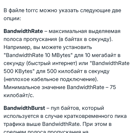
В файле torrc можно указать следующие две
опции:
BandwidthRate
– максимальная выделяемая
полоса пропускания (в байтах в секунду).
Например, вы можете установить
"BandwidthRate 10 MBytes" для 10 мегабайт в
секунду (быстрый интернет) или "BandwidthRate
500 KBytes" для 500 килобайт в секунду
(неплохое кабельное подключение).
Минимальное значение BandwidthRate – 75
килобайт/с.
BandwidthBurst
– пул байтов, который
используется в случае кратковременного пика
трафика выше BandwidthRate. При этом в
среднем полоса пропускания на