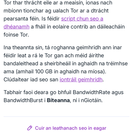
Tor thar thrácht eile ar a meaisín, ionas nach
mbíonn tionchar ag ualach Tor ar a dtrácht
pearsanta féin. Is féidir
script chun seo a
dhéanamh
a fháil in eolaire contrib an dáileacháin
foinse Tor.
Ina theannta sin, tá roghanna geimhridh ann inar
féidir leat a rá le Tor gan ach méid áirithe
bandaleithead a sheirbheáil in aghaidh na tréimhse
ama (amhail 100 GB in aghaidh na míosa).
Clúdaítear iad seo san
iontráil geimhridh
.
Tabhair faoi deara go bhfuil BandwidthRate agus
BandwidthBurst i
Bíteanna
, ní i nGiotáin.
Cuir an leathanach seo in eagar