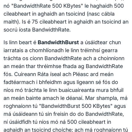
nó "BandwidthRate 500 KBytes" le haghaidh 500
cileabheart in aghaidh an tsoicind (nasc cábla
maith). Is é 75 cileabheart in aghaidh an tsoicind an
socrú íosta BandwidthRate.
Is linn beart é
BandwidthBurst
a úsáidtear chun
iarratais a chomhlíonadh le linn tréimhsí gearra
tráchta os cionn BandwidthRate ach a choinníonn
an meán thar thréimhse fhada ag BandwidthRate
fós. Cuireann Ráta íseal ach Pléasc ard meán
fadtéarmach i bhfeidhm agus ligeann sé fós do
níos mó tráchta le linn buaicuaireanta mura bhfuil
an meán bainte amach le déanaí. Mar shampla, má
roghnaíonn tú "BandwidthBurst 500 KBytes" agus
má úsáideann tú sin freisin do do BandwidthRate,
ní úsáidfidh tú níos mó ná 500 cileabheart in
aghaidh an tsoicind choíche; ach má roghnaíonn tú