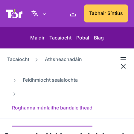
Suíomh Gréasáin Thionscadal Tor
Tabhair Síntiús
Maidir
Tacaíocht
Pobal
Blag
Tacaíocht
Athsheachadáin
Feidhmíocht sealaíochta
Roghanna múnlaithe bandaleithead