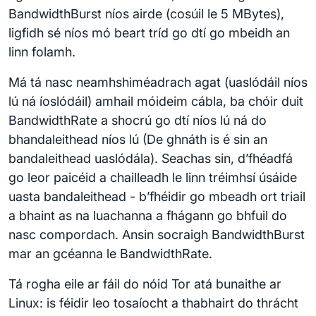
BandwidthBurst níos airde (cosúil le 5 MBytes),
ligfidh sé níos mó beart tríd go dtí go mbeidh an
linn folamh.
Má tá nasc neamhshiméadrach agat (uaslódáil níos
lú ná íoslódáil) amhail móideim cábla, ba chóir duit
BandwidthRate a shocrú go dtí níos lú ná do
bhandaleithead níos lú (De ghnáth is é sin an
bandaleithead uaslódála). Seachas sin, d’fhéadfá
go leor paicéid a chailleadh le linn tréimhsí úsáide
uasta bandaleithead - b’fhéidir go mbeadh ort triail
a bhaint as na luachanna a fhágann go bhfuil do
nasc compordach. Ansin socraigh BandwidthBurst
mar an gcéanna le BandwidthRate.
Tá rogha eile ar fáil do nóid Tor atá bunaithe ar
Linux: is féidir leo tosaíocht a thabhairt do thrácht