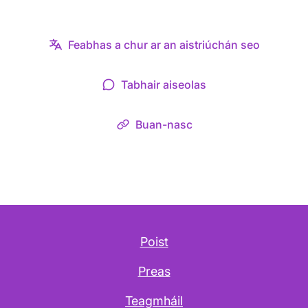
Feabhas a chur ar an aistriúchán seo
Tabhair aiseolas
Buan-nasc
Poist
Preas
Teagmháil