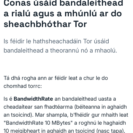
Conas úsáid bandaleithead
a rialú agus a mhúnlú ar do
sheachbhóthar Tor
Is féidir le hathsheachadáin Tor úsáid
bandaleithead a theorannú nó a mhaolú.
Tá dhá rogha ann ar féidir leat a chur le do
chomhad torrc:
Is é
BandwidthRate
an bandaleithead uasta a
cheadaítear san fhadtéarma (béiteanna in aghaidh
an tsoicind). Mar shampla, b’fhéidir gur mhaith leat
"BandwidthRate 10 MBytes" a roghnú le haghaidh
10 meigibheart in aghaidh an tsoicind (nasc tapa),