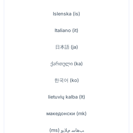
Islenska (is)
Italiano (it)
日本語 (ja)
ქართული (ka)
한국어 (ko)
lietuvių kalba (lt)
македонски (mk)
ﺐﻫﺎﺳ ﻡﻼﻳﻭ (ms)