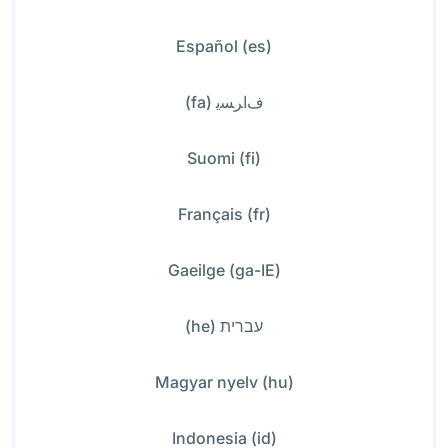
Español (es)
ﻑﺍﺮﺴﯾ (fa)
Suomi (fi)
Français (fr)
Gaeilge (ga-IE)
עברית (he)
Magyar nyelv (hu)
Indonesia (id)