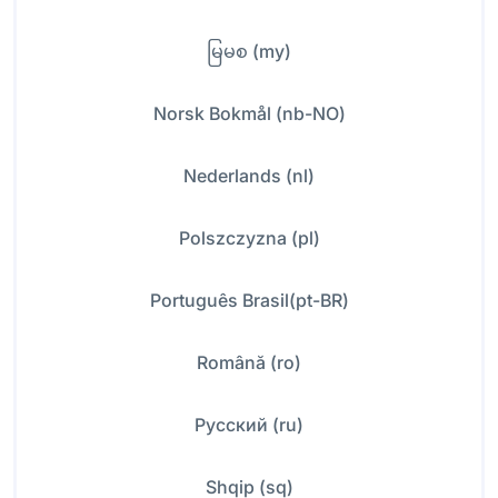
မြမစ (my)
Norsk Bokmål (nb-NO)
Nederlands (nl)
Polszczyzna (pl)
Português Brasil(pt-BR)
Română (ro)
Русский (ru)
Shqip (sq)