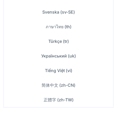
Svenska (sv-SE)
ภาษาไทย (th)
Türkçe (tr)
Український (uk)
Tiếng Việt (vi)
简体中文 (zh-CN)
正體字 (zh-TW)