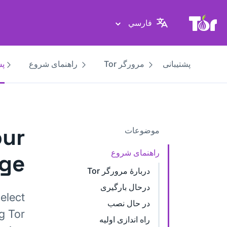
پایگاه وب پروژهٔ تور
فارسي
پشتیبانی
مرورگر Tor
راهنمای شروع
پش
our
موضوعات
راهنمای شروع
age
دربارهٔ مرورگر Tor
درحال بارگیری
elect
در حال نصب
g Tor
راه اندازی اولیه