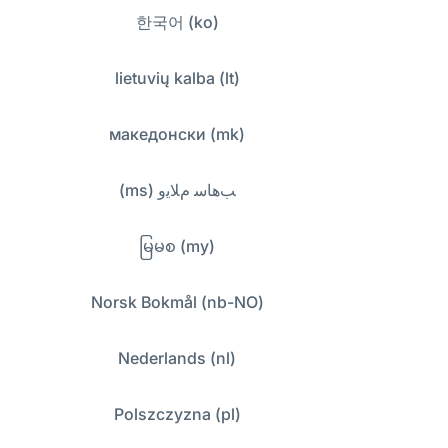
한국어 (ko)
lietuvių kalba (lt)
македонски (mk)
ﺐﻫﺎﺳ ﻡﻼﻳﻭ (ms)
မြမစ (my)
Norsk Bokmål (nb-NO)
Nederlands (nl)
Polszczyzna (pl)