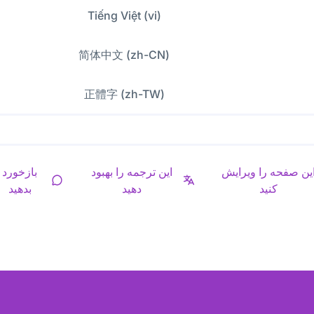
Tiếng Việt (vi)
简体中文 (zh-CN)
正體字 (zh-TW)
ین صفحه را ویرایش
این ترجمه را بهبود
بازخورد
کنید
دهید
بدهید