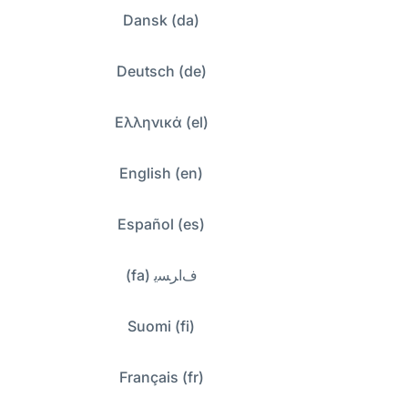
Dansk (da)
Deutsch (de)
Ελληνικά (el)
English (en)
Español (es)
ﻑﺍﺮﺴﯾ (fa)
Suomi (fi)
Français (fr)