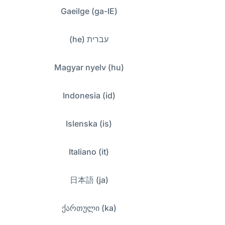
Gaeilge (ga-IE)
עברית (he)
Magyar nyelv (hu)
Indonesia (id)
Islenska (is)
Italiano (it)
日本語 (ja)
ქართული (ka)