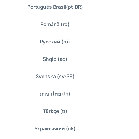
Português Brasil(pt-BR)
Română (ro)
Русский (ru)
Shqip (sq)
Svenska (sv-SE)
ภาษาไทย (th)
Türkçe (tr)
Український (uk)