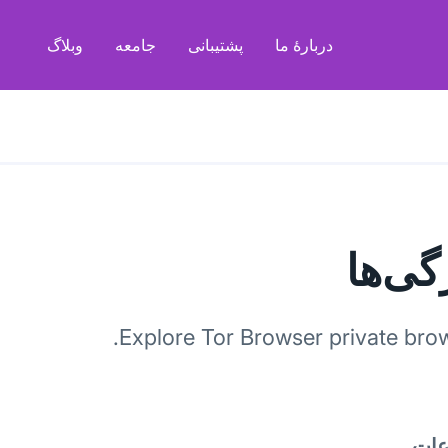
دربارهٔ ما
پشتیبانی
جامعه
وبلاگ
گی‌ها
Explore Tor Browser private brow
ات