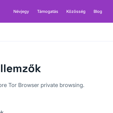
Névjegy
Támogatás
Közösség
Blog
llemzők
ore Tor Browser private browsing.
ák