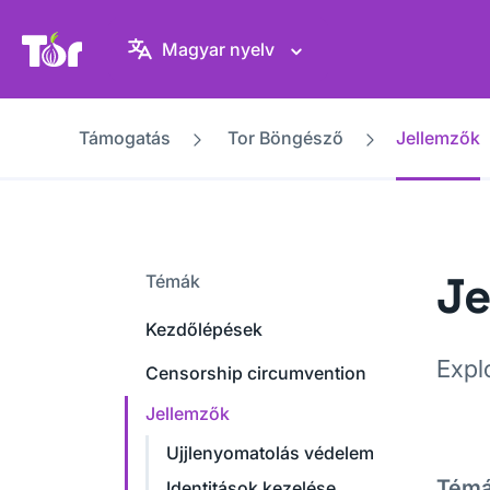
Tor Projekt weboldal
Magyar nyelv
Támogatás
Tor Böngésző
Jellemzők
Je
Témák
Kezdőlépések
Expl
Censorship circumvention
Jellemzők
Ujjlenyomatolás védelem
Tém
Identitások kezelése