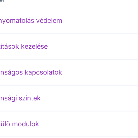
enyomatolás védelem
titások kezelése
onságos kapcsolatok
onsági szintek
ülő modulok