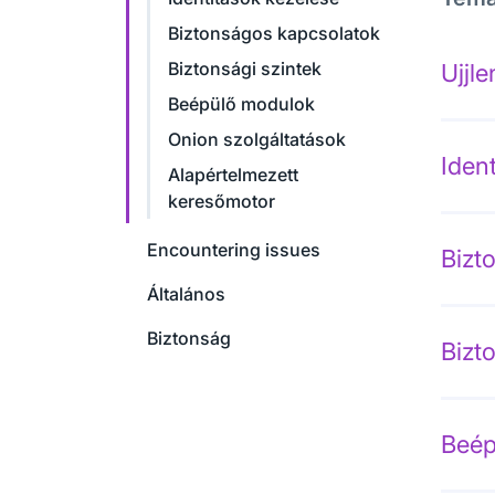
Biztonságos kapcsolatok
Biztonsági szintek
Ujjl
Beépülő modulok
Onion szolgáltatások
Iden
Alapértelmezett
keresőmotor
Encountering issues
Bizt
Általános
Biztonság
Bizt
Beép