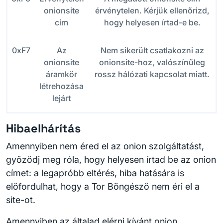
onionsite
érvénytelen. Kérjük ellenőrizd,
cím
hogy helyesen írtad-e be.
0xF7
Az
Nem sikerült csatlakozni az
onionsite
onionsite-hoz, valószínűleg
áramkör
rossz hálózati kapcsolat miatt.
létrehozása
lejárt
Hibaelhárítás
Amennyiben nem éred el az onion szolgáltatást,
győződj meg róla, hogy helyesen írtad be az onion
címet: a legapróbb eltérés, hiba hatására is
előfordulhat, hogy a Tor Böngésző nem éri el a
site-ot.
Amennyiben az általad elérni kívánt onion