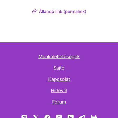
Állandó link (permalink)
Munkalehetőségek
Sajtó
Kapcsolat
Hírlevél
Fórum
Mastodon
X
Facebook
Instagram
LinkedIn
Telegram
GitLab