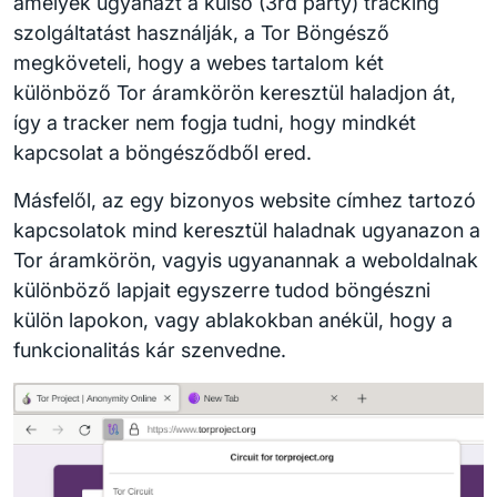
amelyek ugyanazt a külső (3rd party) tracking
szolgáltatást használják, a Tor Böngésző
megköveteli, hogy a webes tartalom két
különböző Tor áramkörön keresztül haladjon át,
így a tracker nem fogja tudni, hogy mindkét
kapcsolat a böngésződből ered.
Másfelől, az egy bizonyos website címhez tartozó
kapcsolatok mind keresztül haladnak ugyanazon a
Tor áramkörön, vagyis ugyanannak a weboldalnak
különböző lapjait egyszerre tudod böngészni
külön lapokon, vagy ablakokban anékül, hogy a
funkcionalitás kár szenvedne.