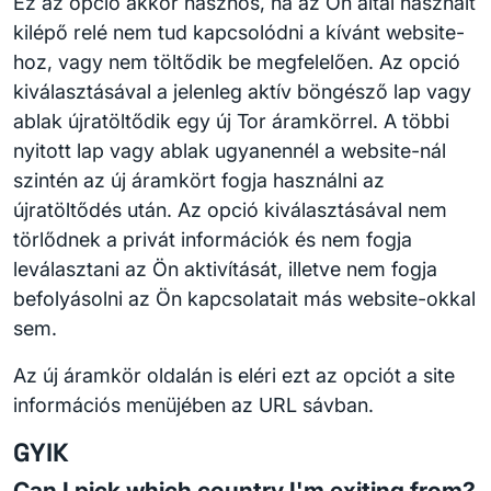
Ez az opció akkor hasznos, ha az Ön által használt
kilépő relé nem tud kapcsolódni a kívánt website-
hoz, vagy nem töltődik be megfelelően. Az opció
kiválasztásával a jelenleg aktív böngésző lap vagy
ablak újratöltődik egy új Tor áramkörrel. A többi
nyitott lap vagy ablak ugyanennél a website-nál
szintén az új áramkört fogja használni az
újratöltődés után. Az opció kiválasztásával nem
törlődnek a privát információk és nem fogja
leválasztani az Ön aktivítását, illetve nem fogja
befolyásolni az Ön kapcsolatait más website-okkal
sem.
Az új áramkör oldalán is eléri ezt az opciót a site
információs menüjében az URL sávban.
GYIK
Can I pick which country I'm exiting from?