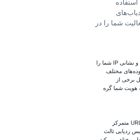
استفاده
یاب‌های
عالیت شما را در
استفاده از شبکه Tor باعث می‌گردد که ناظران نتوانند موقعیت دقیق و نشانی IP شما را
وده‌های مختلف
پیوند دهند. به همین دلیل، مرورگر Tor شامل برخی از
ه هویت شما گره
مرورگر Tor تجربهٔ وب شما را حول رابطهٔ شما با وب‌سایت در نوار URL متمرکز
س ردیابی ثالث
طریق دو مدار مختلف می‌کند،