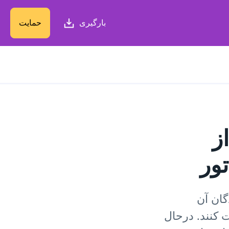
بارگیری
حمایت
ز
تور
گان آن
ت کنند. درحال