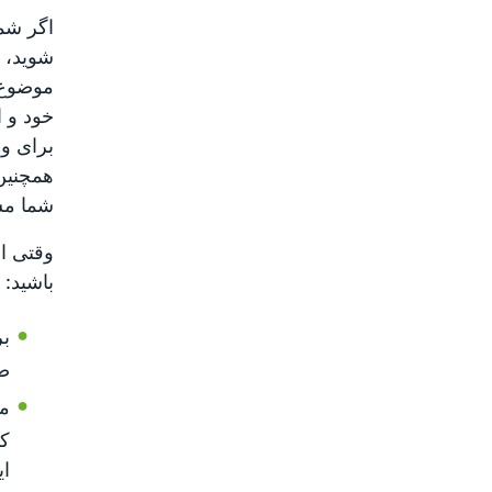
اگر شم
موضوع 
همچنین 
شما مس
باشید:
بر
ص
کا
ای