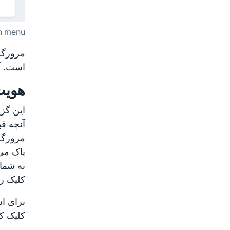
in menu
است. آن
هویت
این گزی
آنچه قبل
به شما 
کلیک رو
کلیک کن