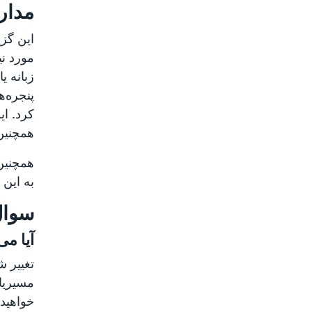
مدار جدید r
این گزی
مورد نی
پنجره‌ه
کرد. ای
همچنین 
به این 
سوال
آیا می
خواهید 