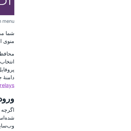
on menu
منوی اطلاع
انتخاب 
دامنهٔ 
relays
ورود
وب‌سایت