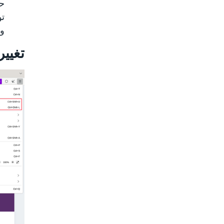
حس
تو
و
تغییر