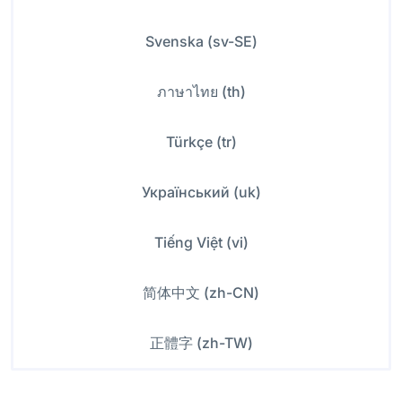
Svenska (sv-SE)
ภาษาไทย (th)
Türkçe (tr)
Український (uk)
Tiếng Việt (vi)
简体中文 (zh-CN)
正體字 (zh-TW)