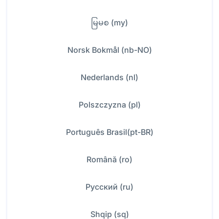
မြမစ (my)
Norsk Bokmål (nb-NO)
Nederlands (nl)
Polszczyzna (pl)
Português Brasil(pt-BR)
Română (ro)
Русский (ru)
Shqip (sq)