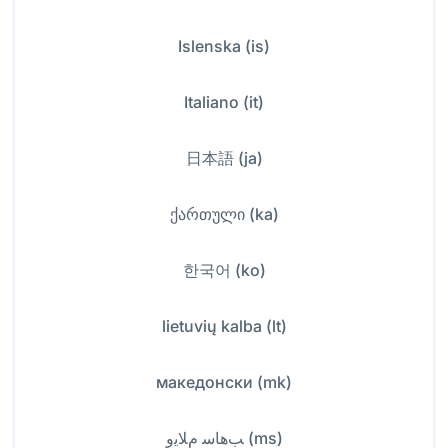
Islenska (is)
Italiano (it)
日本語 (ja)
ქართული (ka)
한국어 (ko)
lietuvių kalba (lt)
македонски (mk)
ﺐﻫﺎﺳ ﻡﻼﻳﻭ (ms)