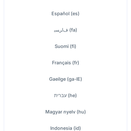
Español (es)
ﻑﺍﺮﺴﯾ (fa)
Suomi (fi)
Français (fr)
Gaeilge (ga-IE)
עברית (he)
Magyar nyelv (hu)
Indonesia (id)