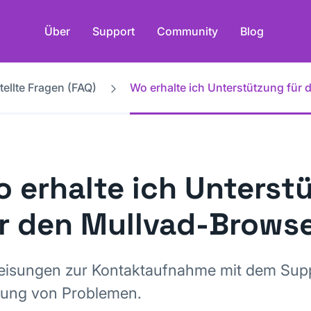
Über
Support
Community
Blog
tellte Fragen (FAQ)
Wo erhalte ich Unterstützung für
 erhalte ich Unterst
r den Mullvad-Brows
isungen zur Kontaktaufnahme mit dem Supp
ung von Problemen.