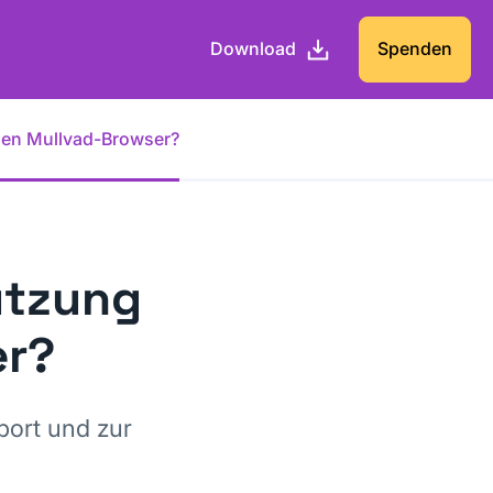
Download
Spenden
 den Mullvad-Browser?
ützung
er?
ort und zur