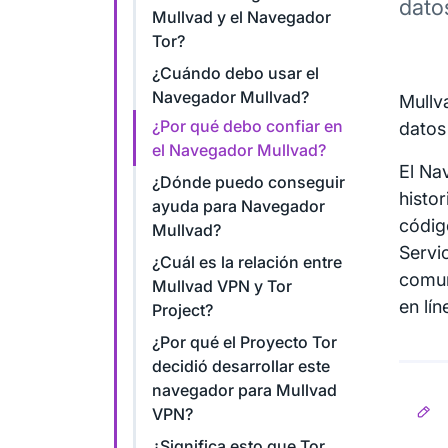
dato
Mullvad y el Navegador
Tor?
¿Cuándo debo usar el
Navegador Mullvad?
Mullv
¿Por qué debo confiar en
datos
el Navegador Mullvad?
El Na
¿Dónde puedo conseguir
histo
ayuda para Navegador
códig
Mullvad?
Servi
¿Cuál es la relación entre
comun
Mullvad VPN y Tor
en lín
Project?
¿Por qué el Proyecto Tor
decidió desarrollar este
navegador para Mullvad
VPN?
¿Significa esto que Tor