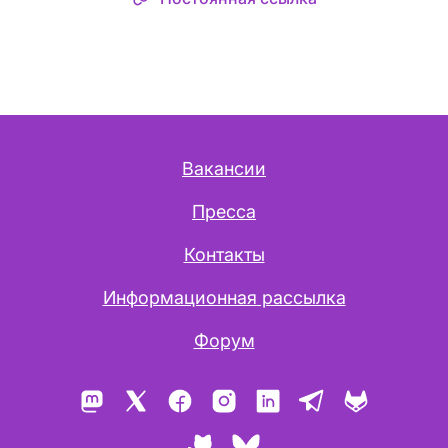
Вакансии
Пресса
Контакты
Информационная рассылка
Форум
Mastodon
X
Facebook
Instagram
LinkedIn
Telegram
GitLab
GitHub
Bluesky