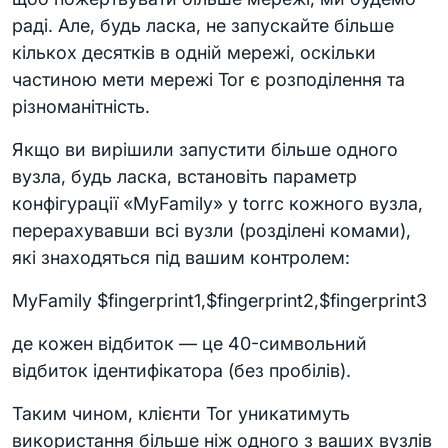
раді. Але, будь ласка, не запускайте більше
кількох десятків в одній мережі, оскільки
частиною мети мережі Tor є розподілення та
різноманітність.
Якщо ви вирішили запустити більше одного
вузла, будь ласка, встановіть параметр
конфігурації «MyFamily» у torrc кожного вузла,
перерахувавши всі вузли (розділені комами),
які знаходяться під вашим контролем:
MyFamily $fingerprint1,$fingerprint2,$fingerprint3
де кожен відбиток — це 40-символьний
відбиток ідентифікатора (без пробілів).
Таким чином, клієнти Tor уникатимуть
використання більше ніж одного з ваших вузлів