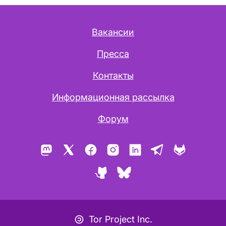
Вакансии
Пресса
Контакты
Информационная рассылка
Форум
Mastodon
X
Facebook
Instagram
LinkedIn
Telegram
GitLab
GitHub
Bluesky
Иконка Копилефт
Tor Project Inc.