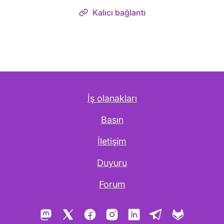
Kalıcı bağlantı
İş olanakları
Basın
İletişim
Duyuru
Forum
Mastodon
X
Facebook
Instagram
LinkedIn
Telegram
GitLab