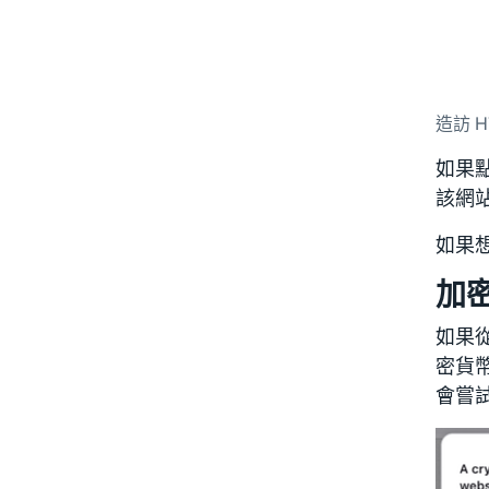
造訪 
如果點
該網站
如果
加
如果從
密貨幣
會嘗