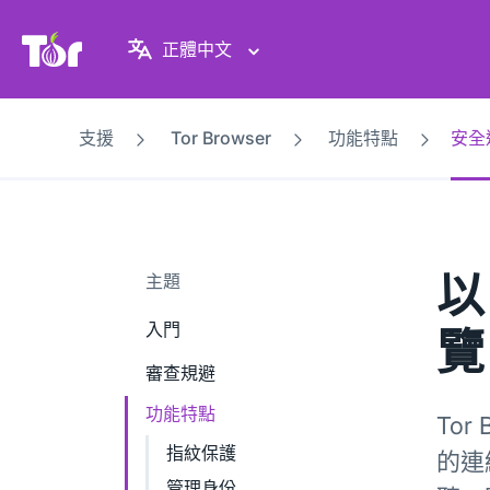
Tor Project 網站
正體中文
支援
Tor Browser
功能特點
安全
以
主題
入門
覽
審查規避
功能特點
To
指紋保護
的連
管理身份