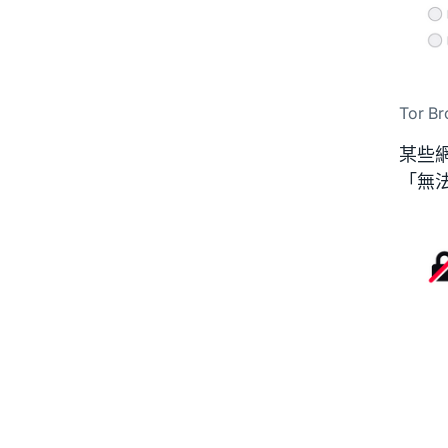
Tor 
某些網
「無