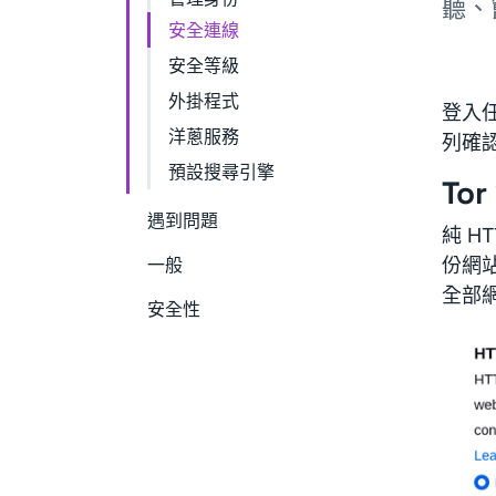
聽、
安全連線
安全等級
外掛程式
登入
洋蔥服務
列確認
預設搜尋引擎
To
遇到問題
純 H
一般
份網站
全部網
安全性