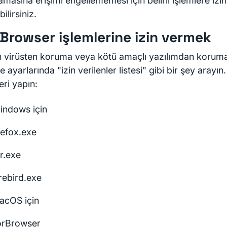
amasına erişimi engellememesi için belirli işlemlere iz
bilirsiniz.
 Browser işlemlerine izin vermek
n virüsten koruma veya kötü amaçlı yazılımdan korum
e ayarlarında "izin verilenler listesi" gibi bir şey arayı
eri yapın:
indows için
refox.exe
r.exe
rebird.exe
acOS için
orBrowser