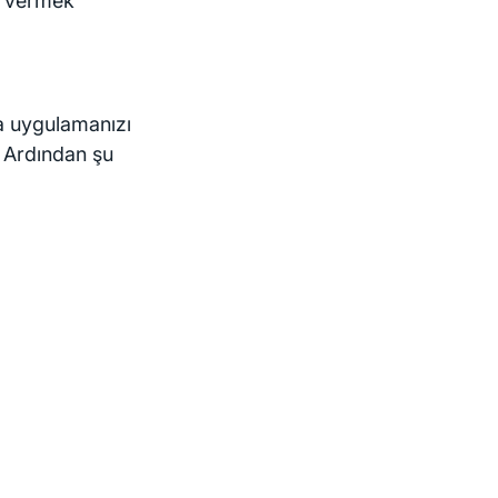
in vermek
a uygulamanızı
n. Ardından şu