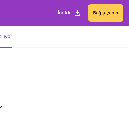
İndirin
Bağış yapın
lliyor
r