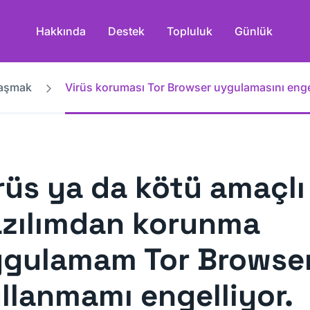
Hakkında
Destek
Topluluk
Günlük
laşmak
Virüs koruması Tor Browser uygulamasını enge
rüs ya da kötü amaçlı
zılımdan korunma
gulamam Tor Browse
llanmamı engelliyor.