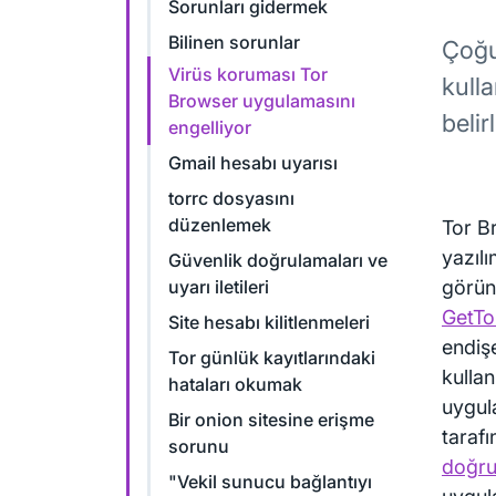
Sorunları gidermek
Bilinen sorunlar
Çoğu
Virüs koruması Tor
kulla
Browser uygulamasını
belir
engelliyor
Gmail hesabı uyarısı
torrc dosyasını
düzenlemek
Tor B
yazılı
Güvenlik doğrulamaları ve
uyarı iletileri
görün
GetTo
Site hesabı kilitlenmeleri
endiş
Tor günlük kayıtlarındaki
kullan
hataları okumak
uygul
Bir onion sitesine erişme
taraf
sorunu
doğrul
"Vekil sunucu bağlantıyı