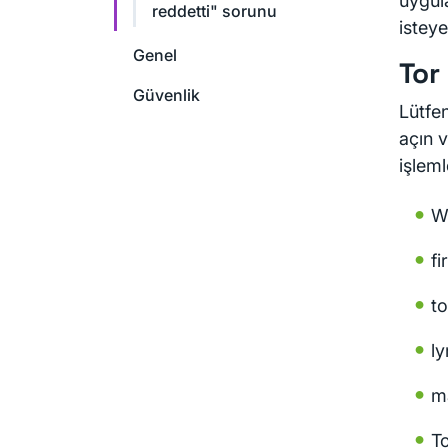
uygul
reddetti" sorunu
isteye
Genel
Tor
Güvenlik
Lütfe
açın v
işleml
W
fi
to
ly
m
T