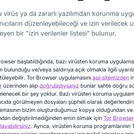
 virüs ya da zararlı yazılımdan korunma uy
nıcıların düzenleyebileceği ve izin verilecek 
leyen bir "izin verilenler listesi" bulunur.
rowser başlatıldığında, bazı virüsten koruma uygulamal
m bulunduğu ve/veya saldırıya açık olmakla ilgili uyarıl
tüleyebilir. Tor Browser uygulamasını
asıl sitemizden
i
r
üzerinden alıp
doğruladıysanız
bunlar sahte doğru so
elenecek bir şey yoktur. Bazı virüsten koruma uygulam
ıcıda görülmeyen dosyaları şüpheli olarak değerlendirir
amasının bizim oluşturduğumuz kopya olduğundan ve b
ından değiştirilmediğinden emin olmak için
Tor Browser
ayabilirsiniz
. Ayrıca, virüsten koruma programlarının