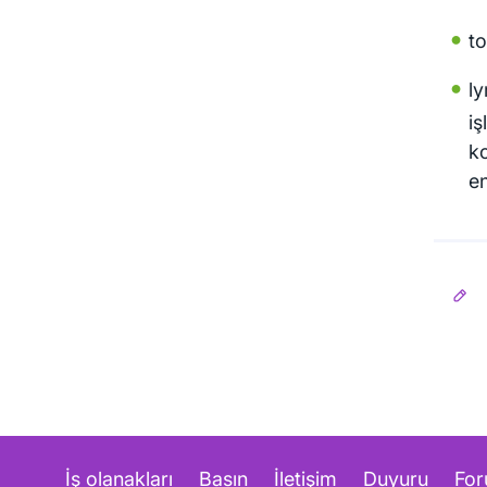
to
ly
iş
k
en
İş olanakları
Basın
İletişim
Duyuru
Fo