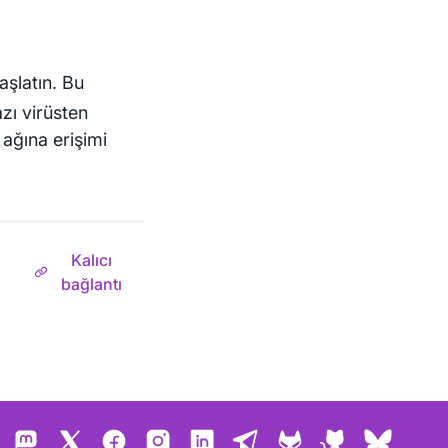
şlatın. Bu
zı virüsten
ağına erişimi
Kalıcı
bağlantı
Mastodon
X
Facebook
Instagram
LinkedIn
Telegram
GitLab
GitHub
Bluesk