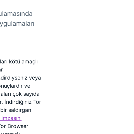
gulamasında
uygulamaları
arı kötü amaçlı
ar
ndirdiyseniz veya
nuçlardır ve
aları çok sayıda
. İndirdiğiniz Tor
ir saldırgan
 imzasını
 Tor Browser