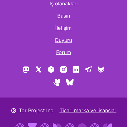
İş olanakları
Basın
İletişim
Duyuru
Forum
Mastodon
X
Facebook
Instagram
LinkedIn
Telegram
GitLab
GitHub
Bluesky
Copyleft simgesi
Tor Project Inc.
Ticari marka ve lisanslar