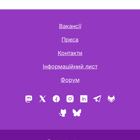
Вакансії
Преса
Контакти
Інформаційний лист
Форум
Mastodon
X
Facebook
Instagram
LinkedIn
Telegram
GitLab
GitHub
Bluesky