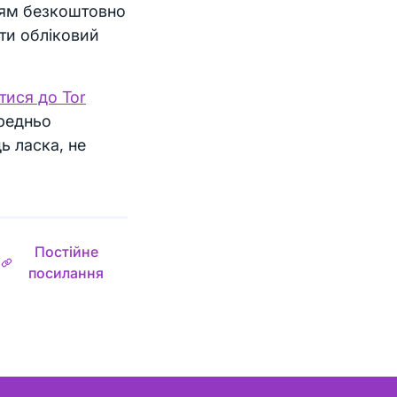
юдям безкоштовно
ти обліковий
тися до Tor
ередньо
дь ласка, не
Постійне
посилання