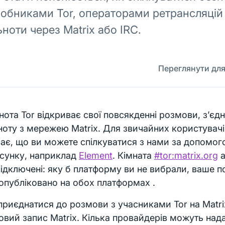
обниками Tor, операторами ретрансляцій
ьноти через Matrix або IRC.
Переглянути для
нота Tor відкриває свої повсякденні розмови, з’є
ноту з мережею Matrix. Для звичайних користувачі
ає, що ви можете спілкуватися з нами за допомо
осунку, наприклад
Element
. Кімната
#tor:matrix.org
а
підключені: яку б платформу ви не вибрали, ваше 
опубліковано на обох платформах .
риєднатися до розмови з учасниками Tor на Matri
овий запис Matrix. Кілька провайдерів можуть над