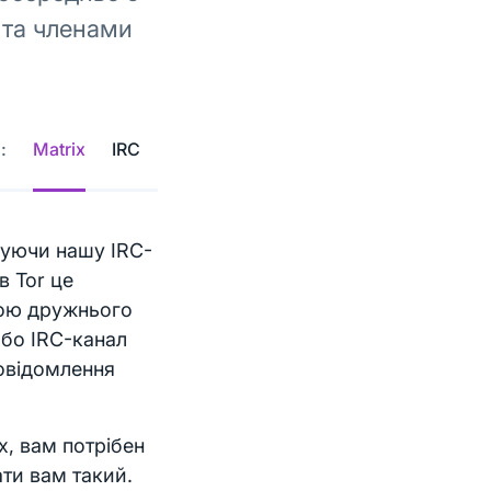
 та членами
:
Matrix
IRC
днуючи нашу IRC-
в Tor це
гою дружнього
бо IRC-канал
повідомлення
x, вам потрібен
ати вам такий.