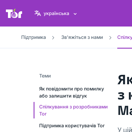
Вебсайт проєкту Tor
українська
Підтримка
Зв'яжіться з нами
Спілк
Я
Теми
Як повідомити про помилку
з 
або залишити відгук
Ma
Спілкування з розробниками
Tor
Підтримка користувачів Tor
У ці