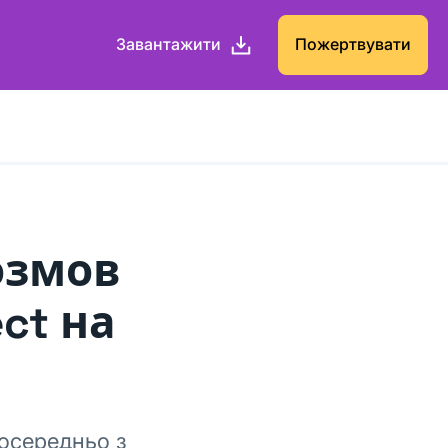
Завантажити
Пожертвувати
озмов
ct на
посередньо з