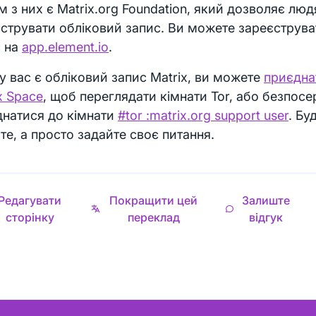
 з них є Matrix.org Foundation, який дозволяє л
струвати обліковий запис. Ви можете зареєструва
с на
app.element.io
.
у вас є обліковий запис Matrix, ви можете
приєдна
x Space
, щоб переглядати кімнати Tor, або безпос
днатися до кімнати
#tor :matrix.org support user
. Бу
те, а просто задайте своє питання.
Редагувати
Покращити цей
Залиште
сторінку
переклад
відгук