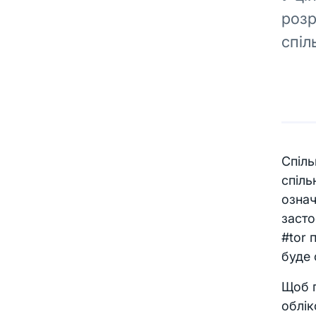
розр
спіл
Спіль
спіль
означ
заст
#tor 
буде 
Щоб п
облік