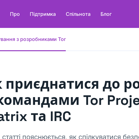
Про
Підтримка
Спільнота
Блог
ування з розробниками Tor
к приєднатися до р
командами Tor Proje
trix та IRC
й статті пояснюється, як спілкуватися без