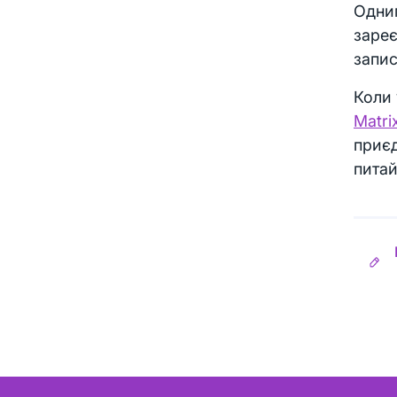
Одним
зареє
запи
Коли 
Matri
приє
питай