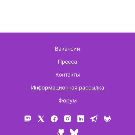
Вакансии
Пресса
Контакты
Информационная рассылка
Форум
Mastodon
X
Facebook
Instagram
LinkedIn
Telegram
GitLab
GitHub
Bluesky