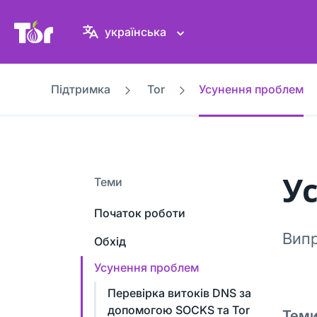
Вебсайт проєкту Tor
українська
Підтримка
Tor
Усунення проблем
У
Теми
Початок роботи
Випр
Обхід
Усунення проблем
Перевірка витоків DNS за
допомогою SOCKS та Tor
Тем