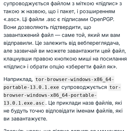
супроводжується файлом з міткою «підпис» з
такою ж назвою, що і пакет, і розширенням
«.asc». Ці файли .asc є підписами OpenPGP.
Вони дозволяють підтвердити, що
завантажений файл — саме той, який ми вам
відправили. Це залежить від вебпереглядача,
але зазвичай ви можете завантажити цей файл,
клацнувши правою кнопкою миші на посилання
«підпис» і обрати опцію «зберегти файл як».
Наприклад,
tor-browser-windows-x86_64-
супроводжується
portable-13.0.1.exe
tor-
browser-windows-x86_64-portable-
. Це приклади назв файлів, які
13.0.1.exe.asc
не будуть точно відповідати іменам файлів, які
ви завантажуєте.