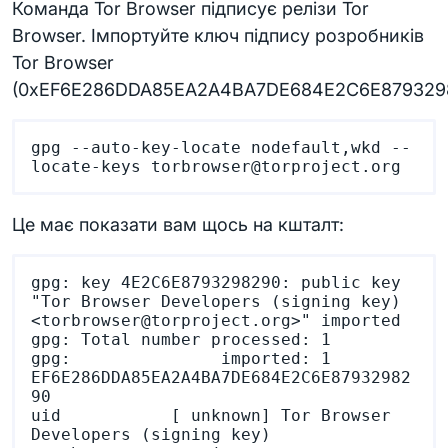
Команда Tor Browser підписує релізи Tor
Browser. Імпортуйте ключ підпису розробників
Tor Browser
(0xEF6E286DDA85EA2A4BA7DE684E2C6E8793298
gpg --auto-key-locate nodefault,wkd --
Це має показати вам щось на кшталт:
gpg: key 4E2C6E8793298290: public key 
"Tor Browser Developers (signing key) 
<torbrowser@torproject.org>" imported

gpg: Total number processed: 1

gpg:               imported: 1

EF6E286DDA85EA2A4BA7DE684E2C6E87932982
90

uid           [ unknown] Tor Browser 
Developers (signing key) 