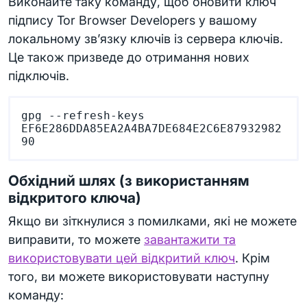
Виконайте таку команду, щоб оновити ключ
підпису Tor Browser Developers у вашому
локальному зв’язку ключів із сервера ключів.
Це також призведе до отримання нових
підключів.
gpg --refresh-keys 
EF6E286DDA85EA2A4BA7DE684E2C6E87932982
Обхідний шлях (з використанням
відкритого ключа)
Якщо ви зіткнулися з помилками, які не можете
виправити, то можете
завантажити та
використовувати цей відкритий ключ
. Крім
того, ви можете використовувати наступну
команду: