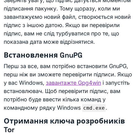
Зверніть увагу, що підпис датується моментом
підписання пакунку. Тому щоразу, коли ми
завантажуємо новий файл, створюється новий
підпис з іншою датою. Якщо ви перевірили
підпис, вам не слід турбуватися про те, що
показана дата може відрізнятися.
Встановлення GnuPG
Перш за все, вам потрібно встановити GnuPG,
перш ніж ви зможете перевірити підписи. Якщо
у вас Windows,
завантажте Gpg4win
і запустіть
встановлювач. Щоб перевірити підпис, вам
потрібно буде ввести кілька команд у
командному рядку Windows
.
cmd.exe
Отримання ключа розробників
Tor