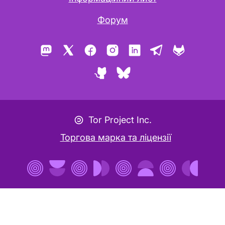
Форум
Mastodon
X
Facebook
Instagram
LinkedIn
Telegram
GitLab
GitHub
Bluesky
Значок авторського лефту
Tor Project Inc.
Торгова марка та ліцензії