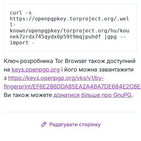
curl -s 
https://openpgpkey.torproject.org/.wel
l-
known/openpgpkey/torproject.org/hu/kou
nek7zrdx745qydx6p59t9mqjpuhdf |gpg --
Ключ розробника Tor Browser також доступний
на
keys.openpgp.org
і його можна завантажити
з
https://keys.openpgp.org/vks/v1/by-
fingerprint/EF6E286DDA85EA2A4BA7DE684E2C6
Ви також можете
дізнатися більше про GnuPG
.
Редагувати сторінку