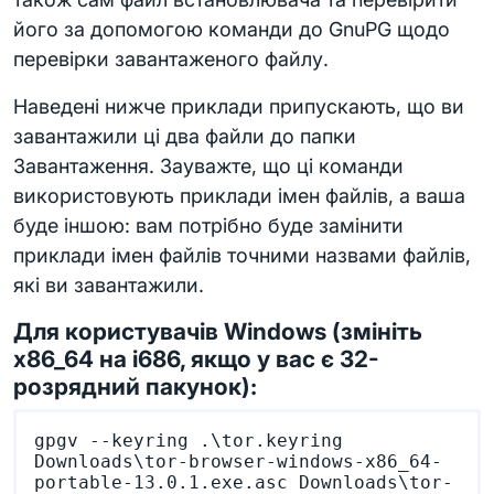
його за допомогою команди до GnuPG щодо
перевірки завантаженого файлу.
Наведені нижче приклади припускають, що ви
завантажили ці два файли до папки
Завантаження. Зауважте, що ці команди
використовують приклади імен файлів, а ваша
буде іншою: вам потрібно буде замінити
приклади імен файлів точними назвами файлів,
які ви завантажили.
Для користувачів Windows (змініть
x86_64 на i686, якщо у вас є 32-
розрядний пакунок):
gpgv --keyring .\tor.keyring 
Downloads\tor-browser-windows-x86_64-
portable-13.0.1.exe.asc Downloads\tor-