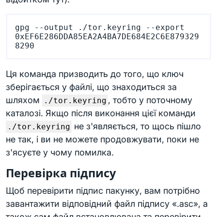
gpg --output ./tor.keyring --export 
0xEF6E286DDA85EA2A4BA7DE684E2C6E879329
Ця команда призводить до того, що ключ
зберігається у файлі, що знаходиться за
шляхом
, тобто у поточному
./tor.keyring
каталозі. Якщо після виконання цієї команди
не з'являється, то щось пішло
./tor.keyring
не так, і ви не можете продовжувати, поки не
з'ясуєте у чому помилка.
Перевірка підпису
Щоб перевірити підпис пакунку, вам потрібно
завантажити відповідний файл підпису «.asc», а
також сам файл встановлювача та перевірити