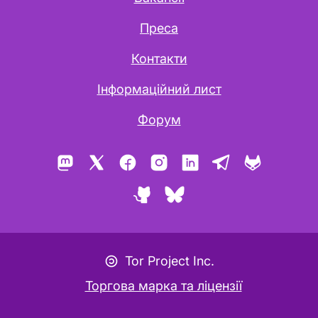
Преса
Контакти
Інформаційний лист
Форум
Mastodon
X
Facebook
Instagram
LinkedIn
Telegram
GitLab
GitHub
Bluesky
Значок авторського лефту
Tor Project Inc.
Торгова марка та ліцензії