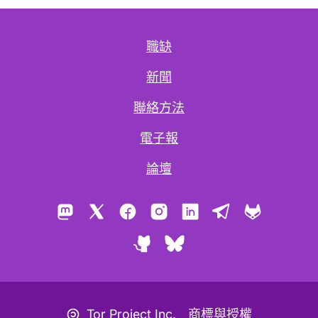
職缺
新聞
聯絡方法
電子報
論壇
Mastodon
X
Facebook
Instagram
LinkedIn
Telegram
GitLab
GitHub
Bluesky
Copyleft 圖示
Tor Project Inc.
商標與授權