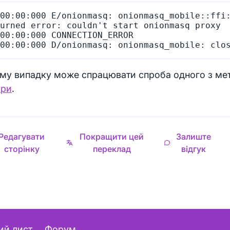
00:00:000 E/onionmasq: onionmasq_mobile::ffi:
urned error: couldn't start onionmasq proxy

00:00:000 CONNECTION_ERROR

ому випадку може спрацювати спроба одного з ме
ури
.
Редагувати
Покращити цей
Залиште
сторінку
переклад
відгук
ий лист
Форум