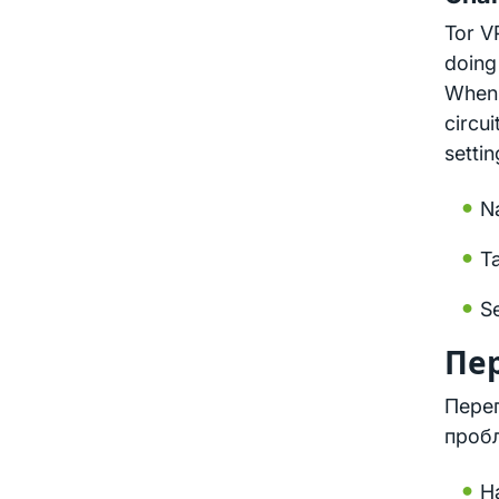
Tor V
doing
When 
circu
setti
Na
Ta
Se
Пер
Перег
проб
Н