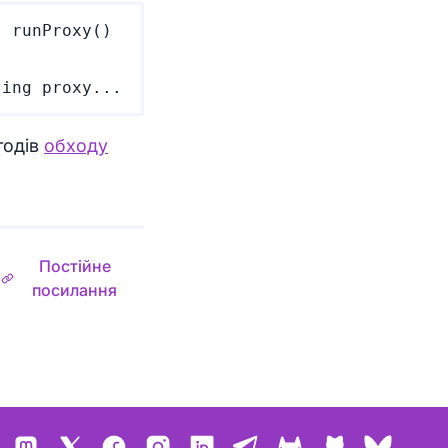
 runProxy() 
тодів
обходу
Постійне
посилання
Mastodon
X
Facebook
Instagram
LinkedIn
Telegram
GitLab
GitHub
Bluesk