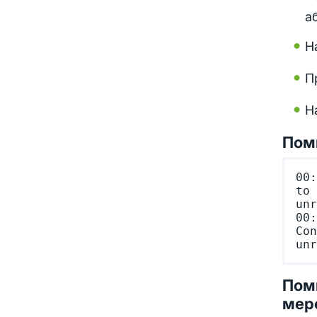
а
Н
П
Н
Поми
00:
to 
unr
00:
Con
Поми
мер