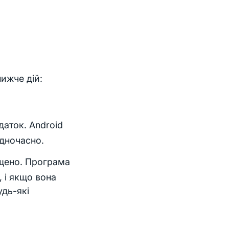
ижче дій:
аток. Android
одночасно.
щено. Програма
 і якщо вона
удь-які