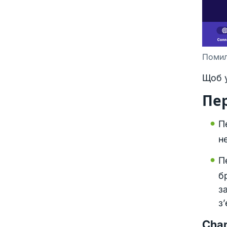
Помил
Щоб у
Пер
П
н
П
б
з
з
Chan