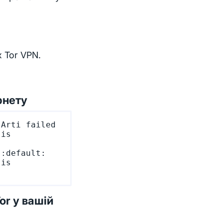
 Tor VPN.
рнету
Arti failed 
is 
:default: 
is 
or у вашій