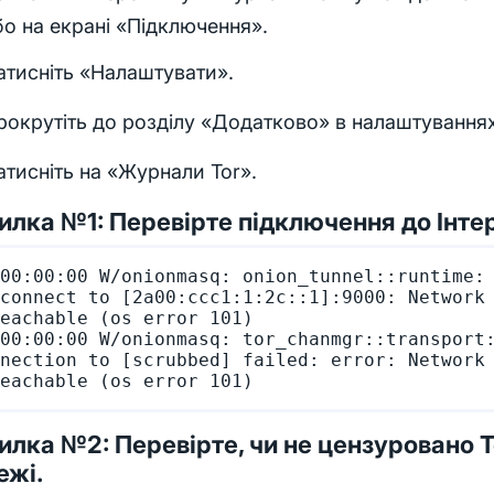
бо на екрані «Підключення».
атисніть «Налаштувати».
рокрутіть до розділу «Додатково» в налаштуваннях
атисніть на «Журнали Tor».
лка №1: Перевірте підключення до Інте
00:00:00 W/onionmasq: onion_tunnel::runtime: 
connect to [2a00:ccc1:1:2c::1]:9000: Network 
eachable (os error 101)

00:00:00 W/onionmasq: tor_chanmgr::transport:
nection to [scrubbed] failed: error: Network 
лка №2: Перевірте, чи не цензуровано T
ежі.