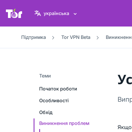
Вебсайт проєкту Tor
українська
Підтримка
Tor VPN Beta
Виникненн
У
Теми
Початок роботи
Випр
Особливості
Обхід
Виникнення проблем
Якщо 