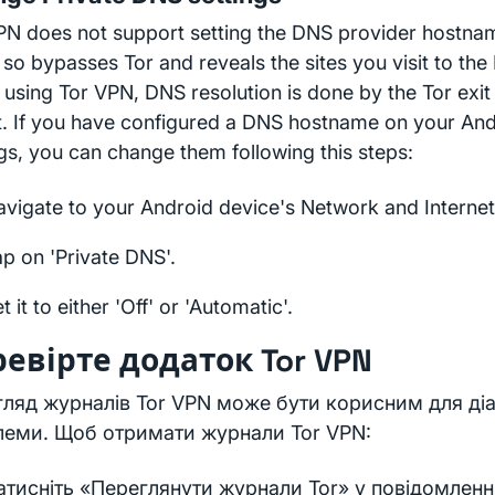
PN does not support setting the DNS provider hostna
 so bypasses Tor and reveals the sites you visit to the
using Tor VPN, DNS resolution is done by the Tor exit 
it. If you have configured a DNS hostname on your An
ngs, you can change them following this steps:
vigate to your Android device's Network and Internet 
p on 'Private DNS'.
t it to either 'Off' or 'Automatic'.
евірте додаток Tor VPN
ляд журналів Tor VPN може бути корисним для ді
леми. Щоб отримати журнали Tor VPN:
атисніть «Переглянути журнали Tor» у повідомленн