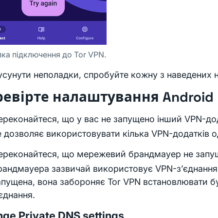
ка підключення до Tor VPN.
сунути неполадки, спробуйте кожну з наведених н
евірте налаштування Android
ереконайтеся, що у вас не запущено інший VPN-дод
е дозволяє використовувати кілька VPN-додатків 
ереконайтеся, що мережевий брандмауер не запу
рандмауера зазвичай використовує VPN-з’єднання,
апущена, вона забороняє Tor VPN встановлювати б
’єднання.
ge Private DNS settings