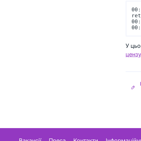
00:
ret
00:
У ць
ценз
Вакансії
Преса
Контакти
Інформаційн