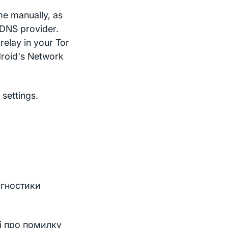
me manually, as
 DNS provider.
relay in your Tor
droid's Network
settings.
агностики
і про помилку