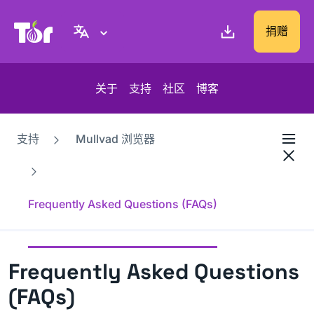
Tor Project 网站
捐赠
关于
支持
社区
博客
支持
Mullvad 浏览器
Frequently Asked Questions (FAQs)
Frequently Asked Questions
(FAQs)