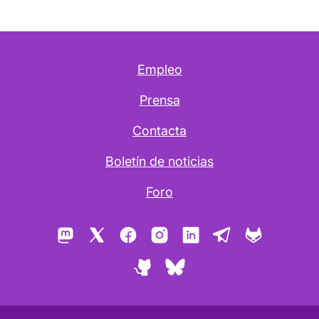
Empleo
Prensa
Contacta
Boletín de noticias
Foro
Mastodon
X
Facebook
Instagram
LinkedIn
Telegram
GitLab
GitHub
Bluesky