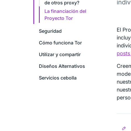
indiv
de otros proxy?
La financiación del
Proyecto Tor
El Pro
Seguridad
inclu
Cómo funciona Tor
indivi
posts
Utilizar y compartir
Creem
Diseños Alternativos
model
Servicios cebolla
nuest
nuest
person