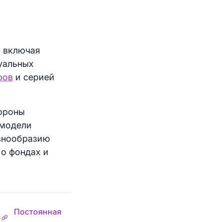
, включая
уальных
ров
и серией
тороны
 модели
знообразию
 о фондах и
Постоянная