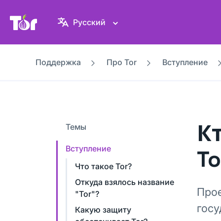
Веб-сайт Проекта Tor
Русский
Поддержка
Про Tor
Вступление
К
Темы
Вступление
To
Что такое Tor?
Откуда взялось название
Прое
"Tor"?
госу
Какую защиту