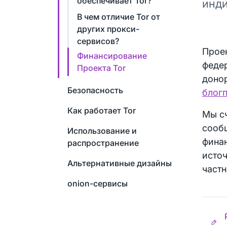
обеспечивает Tor?
инди
В чем отличие Tor от
других прокси-
сервисов?
Проек
Финансирование
феде
Проекта Tor
доно
Безопасность
блог
Как работает Tor
Мы сч
сообщ
Использование и
фина
распространение
источ
Альтернативные дизайны
частн
onion-сервисы