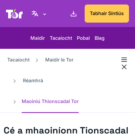
Suíomh Gréasáin Thionscadal Tor
Tabhair Síntiús
Maidir
Tacaíocht
Pobal
Blag
Tacaíocht
Maidir le Tor
Réamhrá
Maoiniú Thionscadal Tor
Cé a mhaoiníonn Tionscadal