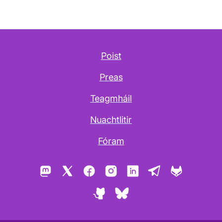
Poist
Preas
Teagmháil
Nuachtlitir
Fóram
Mastodon
X
Facebook
Instagram
LinkedIn
Telegram
GitLab
GitHub
Bluesky