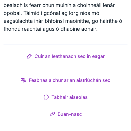
bealach is fearr chun muinín a choinneáil lenár
bpobal. Táimid i gcónaí ag lorg níos mó
éagsúlachta inár bhfoinsí maoinithe, go háirithe ó
fhondúireachtaí agus ó dhaoine aonair.
Cuir an leathanach seo in eagar
Feabhas a chur ar an aistriúchán seo
Tabhair aiseolas
Buan-nasc