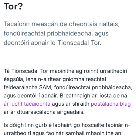
Tor?
Tacaíonn meascán de dheontais rialtais,
fondúireachtaí príobháideacha, agus
deontóirí aonair le Tionscadal Tor.
Tá Tionscadal Tor maoinithe ag roinnt urraitheoirí
éagsúla, lena n-áirítear gníomhaireachtaí
feidearálacha SAM, fondúireachtaí príobháideacha,
agus deontóirí aonair. Breathnaigh ar liosta de na
ár lucht tacaíochta
agus ar shraith
postálacha blag
ar ár dtuarascálacha airgeadais.
Is dóigh linn gurb é labhairt go hoscailte faoinár n-
urraitheoirí agus faoinár samhail mhaoinithe an