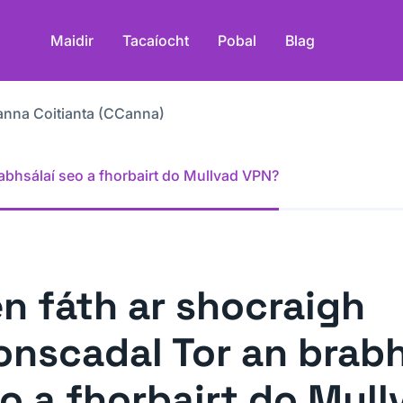
Maidir
Tacaíocht
Pobal
Blag
anna Coitianta (CCanna)
abhsálaí seo a fhorbairt do Mullvad VPN?
n fáth ar shocraigh
onscadal Tor an brabh
o a fhorbairt do Mull