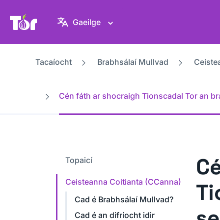
Suíomh Gréasáin Thionscadal Tor
Gaeilge
Tacaíocht
Brabhsálaí Mullvad
Ceiste
Cén fáth ar shocraigh Tionscadal Tor an br
Cé
Topaicí
Ceisteanna Coitianta (CCanna)
Ti
Cad é Brabhsálaí Mullvad?
se
Cad é an difríocht idir