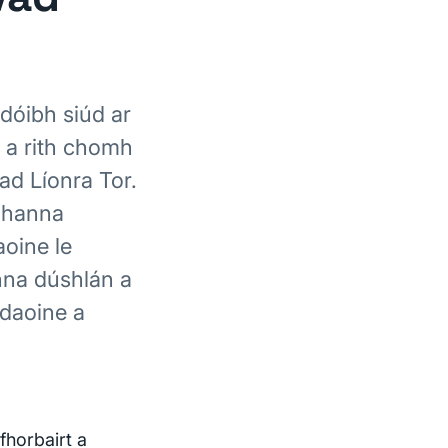
dóibh siúd ar
t a rith chomh
ad Líonra Tor.
ghanna
aoine le
nna dúshlán a
 daoine a
 fhorbairt a