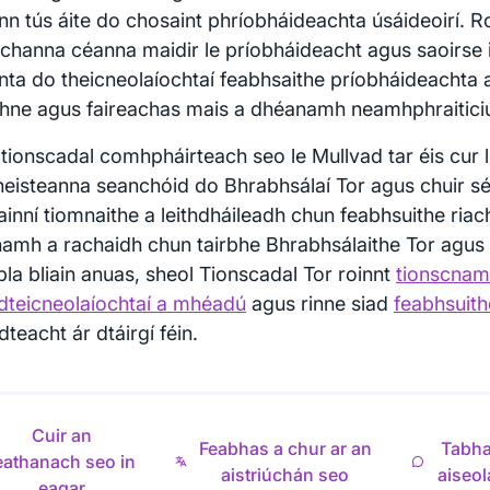
nn tús áite do chosaint phríobháideachta úsáideoirí. 
achanna céanna maidir le príobháideacht agus saoirse id
nta do theicneolaíochtaí feabhsaithe príobháideachta
ithne agus faireachas mais a dhéanamh neamhphraiticiú
 tionscadal comhpháirteach seo le Mullvad tar éis cur 
heisteanna seanchóid do Bhrabhsálaí Tor agus chuir s
inní tiomnaithe a leithdháileadh chun feabhsuithe ria
amh a rachaidh chun tairbhe Bhrabhsálaithe Tor agus
pla bliain anuas, sheol Tionscadal Tor roinnt
tionscnam
 dteicneolaíochtaí a mhéadú
agus rinne siad
feabhsuit
dteacht ár dtáirgí féin.
Cuir an
Feabhas a chur ar an
Tabha
eathanach seo in
aistriúchán seo
aiseol
eagar