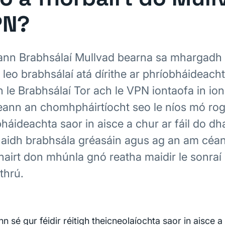
PN?
ann Brabhsálaí Mullvad bearna sa mhargadh 
 leo brabhsálaí atá dírithe ar phríobháideach
h le Brabhsálaí Tor ach le VPN iontaofa in ion
eann an chomhpháirtíocht seo le níos mó ro
bháideachta saor in aisce a chur ar fáil do dh
aidh brabhsála gréasáin agus ag an am céa
hairt don mhúnla gnó reatha maidir le sonraí
thrú.
nn sé gur féidir réitigh theicneolaíochta saor in aisce a