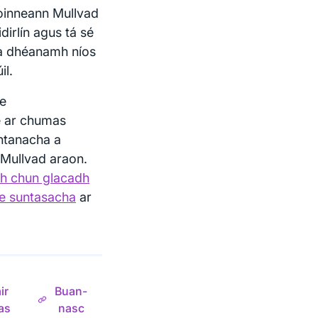
Roinneann Mullvad
irlín agus tá sé
 a dhéanamh níos
il.
le
é ar chumas
chtanacha a
 Mullvad araon.
h chun glacadh
he suntasacha
ar
ir
Buan-
as
nasc