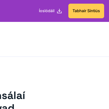
Íoslódáil
Tabhair Síntiús
sálaí
vad