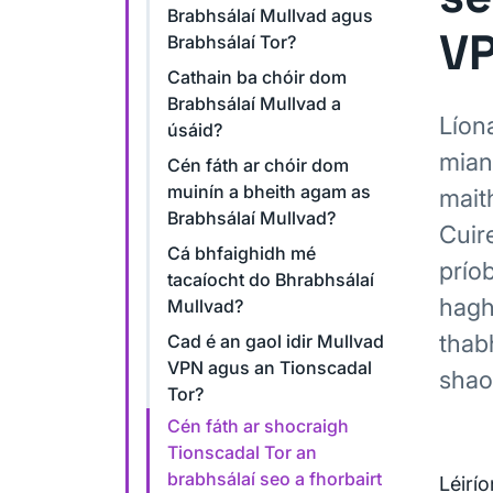
Brabhsálaí Mullvad agus
V
Brabhsálaí Tor?
Cathain ba chóir dom
Brabhsálaí Mullvad a
Líon
úsáid?
mian
Cén fáth ar chóir dom
muinín a bheith agam as
mait
Brabhsálaí Mullvad?
Cuir
Cá bhfaighidh mé
prío
tacaíocht do Bhrabhsálaí
hagh
Mullvad?
thab
Cad é an gaol idir Mullvad
VPN agus an Tionscadal
shao
Tor?
Cén fáth ar shocraigh
Tionscadal Tor an
brabhsálaí seo a fhorbairt
Léirío