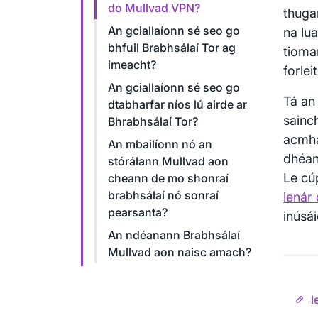
do Mullvad VPN?
thuga
An gciallaíonn sé seo go
na lu
bhfuil Brabhsálaí Tor ag
tioma
imeacht?
forle
An gciallaíonn sé seo go
Tá an
dtabharfar níos lú airde ar
sainc
Bhrabhsálaí Tor?
acmha
An mbailíonn nó an
dhéan
stórálann Mullvad aon
Le cú
cheann de mo shonraí
brabhsálaí nó sonraí
lenár
pearsanta?
inúsái
An ndéanann Brabhsálaí
Mullvad aon naisc amach?
l