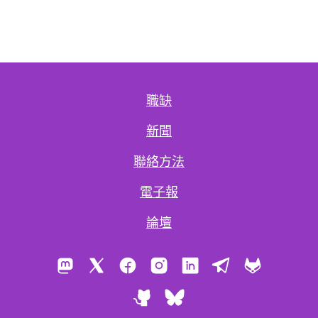
職缺
新聞
聯絡方法
電子報
論壇
Mastodon
X
Facebook
Instagram
LinkedIn
Telegram
GitLab
GitHub
Bluesky