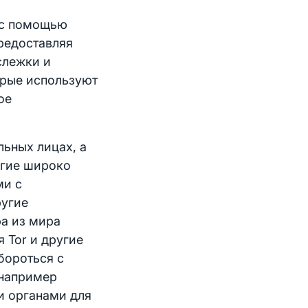
 с помощью
редоставляя
слежки и
орые используют
ое
льных лицах, а
угие широко
ми с
ругие
ра из мира
я Tor и другие
бороться с
 например
и органами для