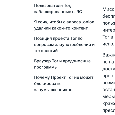
Пользователи Tor,
Мисс
заблокированные в IRC
бесп
Я хочу, чтобы с адреса .onion
поль
удалили какой-то контент
интер
Tor в
Позиция проекта Tor по
испол
вопросам злоупотреблений и
технологий
Важно
Браузер Tor и вредоносные
не на
программы
досту
прест
Почему Проект Tor не может
возмо
блокировать
остан
злоумышленников
меры
краж
прес