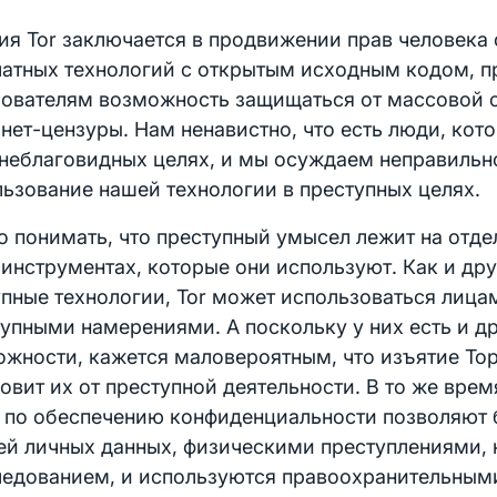
ия Tor заключается в продвижении прав человека
латных технологий с открытым исходным кодом, п
зователям возможность защищаться от массовой 
нет-цензуры. Нам ненавистно, что есть люди, кот
 неблаговидных целях, и мы осуждаем неправильн
ьзование нашей технологии в преступных целях.
 понимать, что преступный умысел лежит на отде
 инструментах, которые они используют. Как и др
пные технологии, Tor может использоваться лица
упными намерениями. А поскольку у них есть и д
жности, кажется маловероятным, что изъятие То
овит их от преступной деятельности. В то же врем
 по обеспечению конфиденциальности позволяют 
ей личных данных, физическими преступлениями,
ледованием, и используются правоохранительным