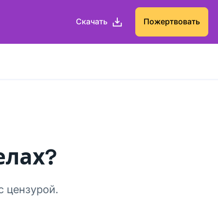
Скачать
Пожертвовать
елах?
с цензурой.