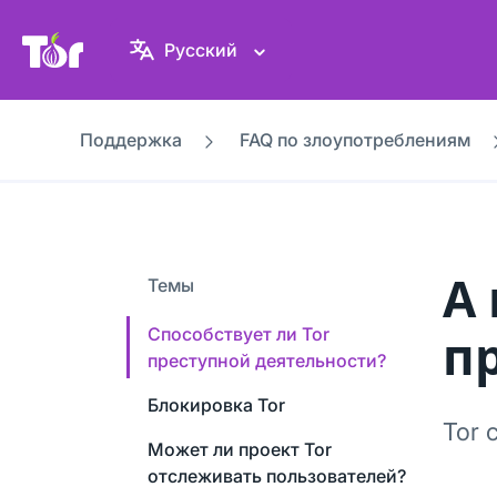
Веб-сайт Проекта Tor
Русский
Поддержка
FAQ по злоупотреблениям
А 
Темы
Способствует ли Tor
п
преступной деятельности?
Блокировка Tor
Tor 
Может ли проект Tor
отслеживать пользователей?